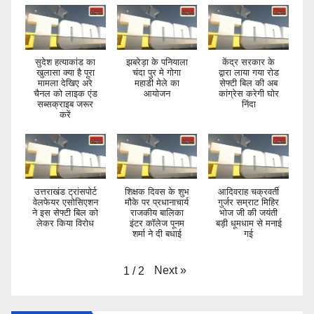
सुदेश हत्याकांड का
झबरेड़ा के पनियाला
केंद्र सरकार के
खुलासा क्या है पूरा
चंदा पुर मे गोगा
द्वारा लाया गया रोड
मामला देखिए अरे
महाडी मेले का
सेफ्टी बिल की अब
चैनल को लाइक एंड
आयोजन
कांग्रेस करेगी घोर
सब्सक्राइब जरूर
निंदा
करें
उत्तराखंड ट्रांसपोर्ट
शिक्षक दिवस के शुभ
आदिवराह चक्रवर्ती
वेलफेयर एसोसिएशन
मौके पर प्रधानाचार्य
गुर्जर सम्राट मिहिर
ने इस सेफ्टी बिल को
राजकीय बालिका
भोज जी की जयंती
लेकर किया विरोध
इंटर कॉलेज पूनम
बड़ी धूमधाम से मनाई
शर्मा ने दी बधाई
गई
Next
»
1
/
2
WEATHER