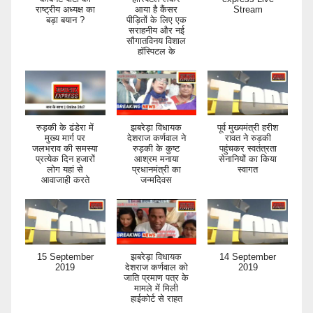
बड़ा बयान ?
पीड़ितों के लिए एक
सराहनीय और नई
सौगातविनय विशाल
हॉस्पिटल के
रुड़की के ढंडेरा में
झबरेड़ा विधायक
पूर्व मुख्यमंत्री हरीश
मुख्य मार्ग पर
देशराज कर्णवाल ने
रावत ने रुड़की
जलभराव की समस्या
रुड़की के कुष्ट
पहुंचकर स्वतंत्रता
प्रत्येक दिन हजारों
आश्रम मनाया
सेनानियों का किया
लोग यहां से
प्रधानमंत्री का
स्वागत
आवाजाही करते
जन्मदिवस
15 September
झबरेड़ा विधायक
14 September
2019
देशराज कर्णवाल को
2019
जाति प्रमाण पत्र के
मामले में मिली
हाईकोर्ट से राहत