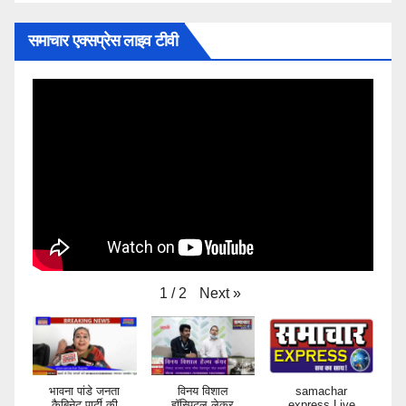
समाचार एक्सप्रेस लाइव टीवी
Next
»
1
/
2
भावना पांडे जनता
विनय विशाल
samachar
कैबिनेट पार्टी की
हॉस्पिटल लेकर
express Live
राष्ट्रीय अध्यक्ष का
आया है कैंसर
Stream