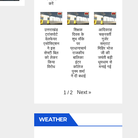
करें
उत्तराखंड
शिक्षक
आदिवराह
ट्रांसपोर्ट
दिवस के
चक्रवर्ती
वेलफेयर
शुभ मौके
गुर्जर
एसोसिएशन
पर
सम्राट
ने इस
प्रधानाचार्य
मिहिर भोज
सेफ्टी बिल
राजकीय
जी की
को लेकर
बालिका
जयंती बड़ी
किया
इंटर
धूमधाम से
विरोध
कॉलेज
मनाई गई
पूनम शर्मा
ने दी बधाई
Next
»
1
/
2
WEATHER