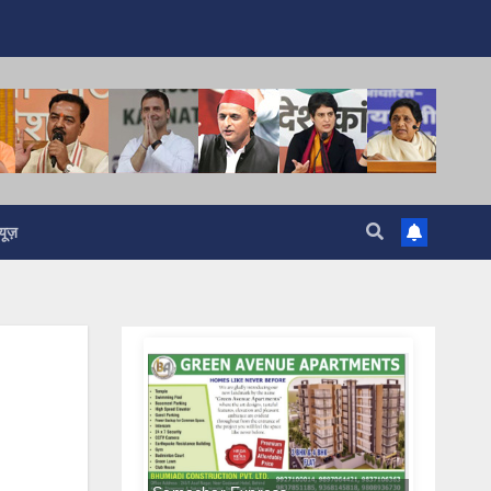
यूज़
Samachar Express