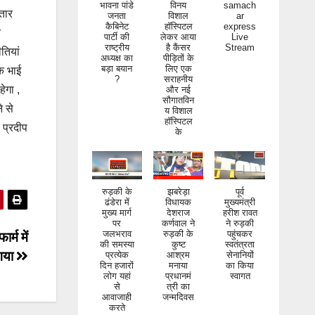
भावना पांडे
विनय
samach
तार
जनता
विशाल
ar
कैबिनेट
हॉस्पिटल
express
न
पार्टी की
लेकर आया
Live
राष्ट्रीय
है कैंसर
Stream
तियां
अध्यक्ष का
पीड़ितों के
बड़ा बयान
लिए एक
कि भाई
?
सराहनीय
ेगा ,
और नई
सौगातविन
े से
य विशाल
हॉस्पिटल
 प्रदीप
के
रुड़की के
झबरेड़ा
पूर्व
ढंडेरा में
विधायक
मुख्यमंत्री
मुख्य मार्ग
देशराज
हरीश रावत
पर
कर्णवाल ने
ने रुड़की
जलभराव
रुड़की के
पहुंचकर
र्म में
की समस्या
कुष्ट
स्वतंत्रता
 गया
प्रत्येक
आश्रम
सेनानियों
दिन हजारों
मनाया
का किया
लोग यहां
प्रधानमं
स्वागत
से
त्री का
आवाजाही
जन्मदिवस
करते