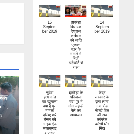
15
झबरेड़ा
14
Septem
विधायक
Septem
ber 2019
देशराज
ber 2019
कर्णवाल
को जाति
प्रमाण
पत्र के
मामले में
मिली
हाईकोर्ट से
राहत
सुदेश
झबरेड़ा के
केंद्र
िलक
हत्याकांड
पनियाला
सरकार के
का खुलासा
चंदा पुर मे
द्वारा लाया
क्या है पूरा
गोगा महाडी
गया रोड
ंड ने
मामला
मेले का
सेफ्टी बिल
देखिए अरे
आयोजन
की अब
R
चैनल को
कांग्रेस
लाइक एंड
करेगी घोर
सब्सक्राइ
निंदा
ब जरूर