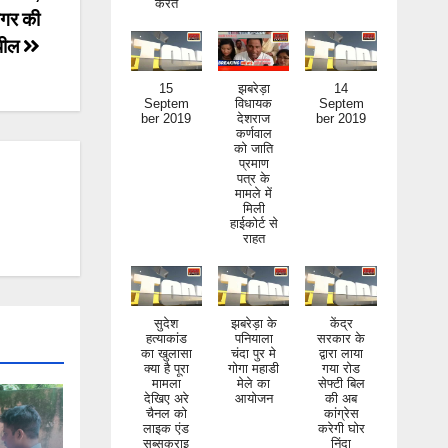
नगर की
पील
15
झबरेड़ा
14
Septem
विधायक
Septem
ber 2019
देशराज
ber 2019
कर्णवाल
को जाति
प्रमाण
पत्र के
मामले में
मिली
हाईकोर्ट से
राहत
सुदेश
झबरेड़ा के
केंद्र
हत्याकांड
पनियाला
सरकार के
का खुलासा
चंदा पुर मे
द्वारा लाया
क्या है पूरा
गोगा महाडी
गया रोड
मामला
मेले का
सेफ्टी बिल
देखिए अरे
आयोजन
की अब
चैनल को
कांग्रेस
लाइक एंड
करेगी घोर
सब्सक्राइ
निंदा
ब जरूर