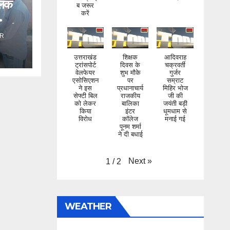
िलक
करें
ंड ने
R
उत्तराखंड
शिक्षक
आदिवराह
ट्रांसपोर्ट
दिवस के
चक्रवर्ती
वेलफेयर
शुभ मौके
गुर्जर
एसोसिएशन
पर
सम्राट
ने इस
प्रधानाचार्य
मिहिर भोज
सेफ्टी बिल
राजकीय
जी की
को लेकर
बालिका
जयंती बड़ी
किया
इंटर
धूमधाम से
विरोध
कॉलेज
मनाई गई
पूनम शर्मा
ने दी बधाई
Next
»
1
/
2
WEATHER