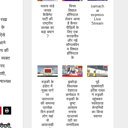
भावना पांडे
विनय
samach
जनता
विशाल
ar
कैबिनेट
हॉस्पिटल
express
पार्टी की
लेकर आया
Live
राष्ट्रीय
है कैंसर
Stream
न रखा
अध्यक्ष का
पीड़ितों के
 के
बड़ा बयान
लिए एक
?
सराहनीय
ऐसे
और नई
सौगातविन
 आने
य विशाल
हॉस्पिटल
मय की
के
व्यक्त
शरद
ोशी,
रुड़की के
झबरेड़ा
पूर्व
ाध्यक्ष
ढंडेरा में
विधायक
मुख्यमंत्री
मुख्य मार्ग
देशराज
हरीश रावत
पर
कर्णवाल ने
ने रुड़की
जलभराव
रुड़की के
पहुंचकर
की समस्या
कुष्ट
स्वतंत्रता
प्रत्येक
आश्रम
सेनानियों
दिन हजारों
मनाया
का किया
लोग यहां
प्रधानमं
स्वागत
से
त्री का
आवाजाही
जन्मदिवस
करते
रीदारी,