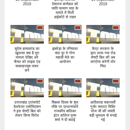
2019
देशराज कर्णवाल को
2019
जाति प्रमाण पत्र के
मामले में मिली
हाईकोर्ट से राहत
सुदेश हत्याकांड का
झबरेड़ा के पनियाला
केंद्र सरकार के
खुलासा क्या है पूरा
चंदा पुर मे गोगा
द्वारा लाया गया रोड
मामला देखिए अरे
महाडी मेले का
सेफ्टी बिल की अब
चैनल को लाइक एंड
आयोजन
कांग्रेस करेगी घोर
सब्सक्राइब जरूर
निंदा
करें
उत्तराखंड ट्रांसपोर्ट
शिक्षक दिवस के शुभ
आदिवराह चक्रवर्ती
वेलफेयर एसोसिएशन
मौके पर प्रधानाचार्य
गुर्जर सम्राट मिहिर
ने इस सेफ्टी बिल को
राजकीय बालिका
भोज जी की जयंती
लेकर किया विरोध
इंटर कॉलेज पूनम
बड़ी धूमधाम से मनाई
शर्मा ने दी बधाई
गई