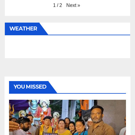
Next
»
1
/
2
WEATHER
YOU MISSED