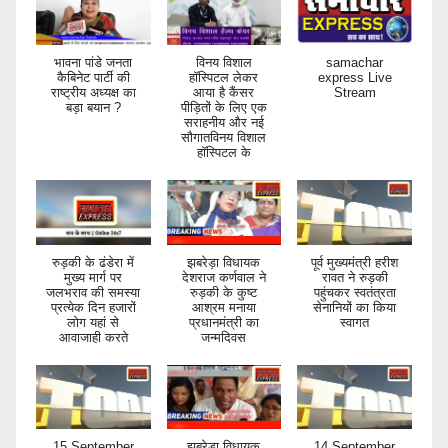
भावना पांडे जनता
विनय विशाल
samachar
कैबिनेट पार्टी की
हॉस्पिटल लेकर
express Live
राष्ट्रीय अध्यक्ष का
आया है कैंसर
Stream
बड़ा बयान ?
पीड़ितों के लिए एक
सराहनीय और नई
सौगातविनय विशाल
हॉस्पिटल के
रुड़की के ढंडेरा में
झबरेड़ा विधायक
पूर्व मुख्यमंत्री हरीश
मुख्य मार्ग पर
देशराज कर्णवाल ने
रावत ने रुड़की
जलभराव की समस्या
रुड़की के कुष्ट
पहुंचकर स्वतंत्रता
प्रत्येक दिन हजारों
आश्रम मनाया
सेनानियों का किया
लोग यहां से
प्रधानमंत्री का
स्वागत
आवाजाही करते
जन्मदिवस
15 September
झबरेड़ा विधायक
14 September