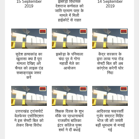
15 September
झबरेड़ा विधायक
14 September
2019
देशराज कर्णवाल को
2019
जाति प्रमाण पत्र के
मामले में मिली
हाईकोर्ट से राहत
सुदेश हत्याकांड का
झबरेड़ा के पनियाला
केंद्र सरकार के
खुलासा क्या है पूरा
चंदा पुर मे गोगा
द्वारा लाया गया रोड
मामला देखिए अरे
महाडी मेले का
सेफ्टी बिल की अब
चैनल को लाइक एंड
आयोजन
कांग्रेस करेगी घोर
सब्सक्राइब जरूर
निंदा
करें
उत्तराखंड ट्रांसपोर्ट
शिक्षक दिवस के शुभ
आदिवराह चक्रवर्ती
वेलफेयर एसोसिएशन
मौके पर प्रधानाचार्य
गुर्जर सम्राट मिहिर
ने इस सेफ्टी बिल को
राजकीय बालिका
भोज जी की जयंती
लेकर किया विरोध
इंटर कॉलेज पूनम
बड़ी धूमधाम से मनाई
शर्मा ने दी बधाई
गई