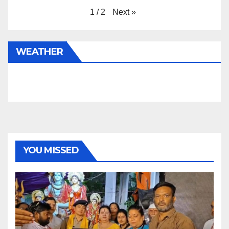
Next
»
1
/
2
WEATHER
YOU MISSED