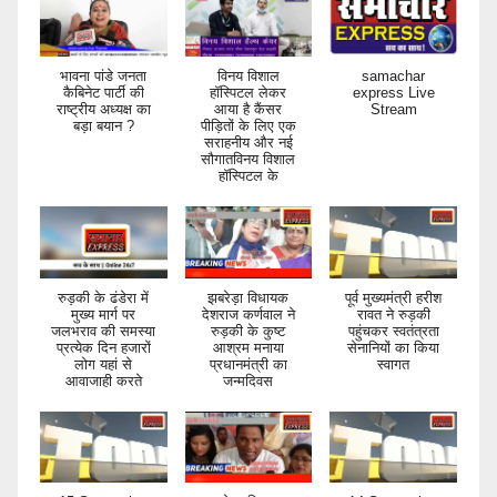
भावना पांडे जनता
विनय विशाल
samachar
कैबिनेट पार्टी की
हॉस्पिटल लेकर
express Live
राष्ट्रीय अध्यक्ष का
आया है कैंसर
Stream
बड़ा बयान ?
पीड़ितों के लिए एक
सराहनीय और नई
सौगातविनय विशाल
हॉस्पिटल के
रुड़की के ढंडेरा में
झबरेड़ा विधायक
पूर्व मुख्यमंत्री हरीश
मुख्य मार्ग पर
देशराज कर्णवाल ने
रावत ने रुड़की
जलभराव की समस्या
रुड़की के कुष्ट
पहुंचकर स्वतंत्रता
प्रत्येक दिन हजारों
आश्रम मनाया
सेनानियों का किया
लोग यहां से
प्रधानमंत्री का
स्वागत
आवाजाही करते
जन्मदिवस