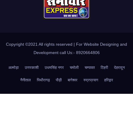
Copyright ©2021 All rights reserved | For Website Designing and
Development call Us:- 8920664806
अल्मोड़ा
उत्तरकाशी
उधमसिंह नगर
चमोली
चम्पावत
टिहरी
देहरादून
नैनीताल
पिथौरागढ़
पौड़ी
बागेश्वर
रुद्रप्रयाग
हरिद्वार