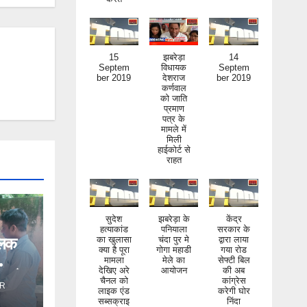
15
झबरेड़ा
14
Septem
विधायक
Septem
ber 2019
देशराज
ber 2019
कर्णवाल
को जाति
प्रमाण
पत्र के
मामले में
मिली
हाईकोर्ट से
राहत
सुदेश
झबरेड़ा के
केंद्र
हत्याकांड
पनियाला
सरकार के
का खुलासा
चंदा पुर मे
द्वारा लाया
िलक
क्या है पूरा
गोगा महाडी
गया रोड
मामला
मेले का
सेफ्टी बिल
देखिए अरे
आयोजन
की अब
ंड ने
चैनल को
कांग्रेस
लाइक एंड
करेगी घोर
R
सब्सक्राइ
निंदा
ब जरूर