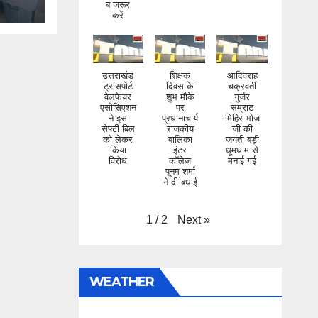
करें
उत्तराखंड
शिक्षक
आदिवराह
ट्रांसपोर्ट
दिवस के
चक्रवर्ती
वेलफेयर
शुभ मौके
गुर्जर
एसोसिएशन
पर
सम्राट
ने इस
प्रधानाचार्य
मिहिर भोज
सेफ्टी बिल
राजकीय
जी की
को लेकर
बालिका
जयंती बड़ी
किया
इंटर
धूमधाम से
विरोध
कॉलेज
मनाई गई
पूनम शर्मा
ने दी बधाई
Next
»
1
/
2
WEATHER