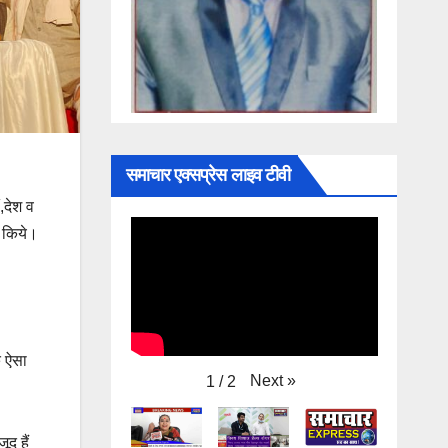
समाचार एक्सप्रेस लाइव टीवी
,देश व
त किये।
क ऐसा
Next
»
1
/
2
ूद हैं