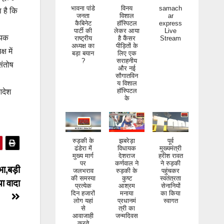
भावना पांडे
विनय
samach
 है कि
जनता
विशाल
ar
कैबिनेट
हॉस्पिटल
express
पार्टी की
लेकर आया
Live
राष्ट्रीय
है कैंसर
Stream
ायक
अध्यक्ष का
पीड़ितों के
बड़ा बयान
लिए एक
ष में
?
सराहनीय
और नई
संतोष
सौगातविन
य विशाल
हॉस्पिटल
आदेश
के
रुड़की के
झबरेड़ा
पूर्व
ढंडेरा में
विधायक
मुख्यमंत्री
मुख्य मार्ग
देशराज
हरीश रावत
पर
कर्णवाल ने
ने रुड़की
जलभराव
रुड़की के
पहुंचकर
भा,बड़ी
की समस्या
कुष्ट
स्वतंत्रता
प्रत्येक
आश्रम
सेनानियों
या वादा
दिन हजारों
मनाया
का किया
लोग यहां
प्रधानमं
स्वागत
से
त्री का
आवाजाही
जन्मदिवस
करते