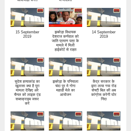
15 September
झबरेड़ा विधायक
14 September
2019
देशराज कर्णवाल को
2019
जाति प्रमाण पत्र के
मामले में मिली
हाईकोर्ट से राहत
सुदेश हत्याकांड का
झबरेड़ा के पनियाला
केंद्र सरकार के
खुलासा क्या है पूरा
चंदा पुर मे गोगा
द्वारा लाया गया रोड
मामला देखिए अरे
महाडी मेले का
सेफ्टी बिल की अब
चैनल को लाइक एंड
आयोजन
कांग्रेस करेगी घोर
सब्सक्राइब जरूर
निंदा
करें