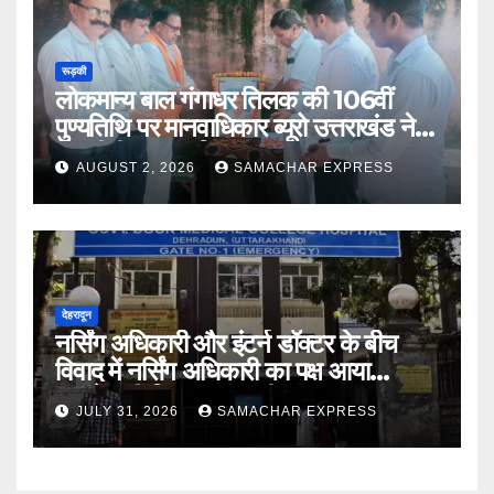
रूड़की
लोकमान्य बाल गंगाधर तिलक की 106वीं
पुण्यतिथि पर मानवाधिकार ब्यूरो उत्तराखंड ने दी
भावभीनी श्रद्धांजलि
AUGUST 2, 2026
SAMACHAR EXPRESS
देहरादून
नर्सिंग अधिकारी और इंटर्न डॉक्टर के बीच
विवाद में नर्सिंग अधिकारी का पक्ष आया
सामने,करी निष्पक्ष जांच की मांग
JULY 31, 2026
SAMACHAR EXPRESS