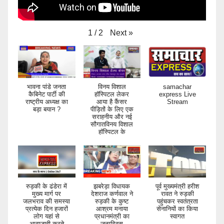
Next
»
1
/
2
भावना पांडे जनता
विनय विशाल
samachar
कैबिनेट पार्टी की
हॉस्पिटल लेकर
express Live
राष्ट्रीय अध्यक्ष का
आया है कैंसर
Stream
बड़ा बयान ?
पीड़ितों के लिए एक
सराहनीय और नई
सौगातविनय विशाल
हॉस्पिटल के
रुड़की के ढंडेरा में
झबरेड़ा विधायक
पूर्व मुख्यमंत्री हरीश
मुख्य मार्ग पर
देशराज कर्णवाल ने
रावत ने रुड़की
जलभराव की समस्या
रुड़की के कुष्ट
पहुंचकर स्वतंत्रता
प्रत्येक दिन हजारों
आश्रम मनाया
सेनानियों का किया
लोग यहां से
प्रधानमंत्री का
स्वागत
आवाजाही करते
जन्मदिवस