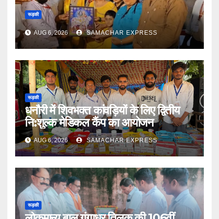
रूड़की
AUG 6, 2026
SAMACHAR EXPRESS
रूड़की
धनौरी में शिवभक्त कांवड़ियों के लिए द्वितीय
नि:शुल्क मेडिकल कैंप का आयोजन
AUG 6, 2026
SAMACHAR EXPRESS
रूड़की
लोकमान्य बाल गंगाधर तिलक की 106वीं