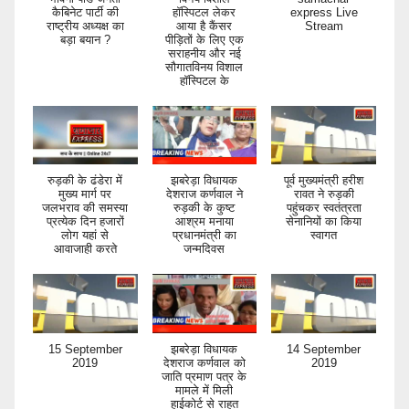
कैबिनेट पार्टी की
हॉस्पिटल लेकर
express Live
राष्ट्रीय अध्यक्ष का
आया है कैंसर
Stream
बड़ा बयान ?
पीड़ितों के लिए एक
सराहनीय और नई
सौगातविनय विशाल
हॉस्पिटल के
रुड़की के ढंडेरा में
झबरेड़ा विधायक
पूर्व मुख्यमंत्री हरीश
मुख्य मार्ग पर
देशराज कर्णवाल ने
रावत ने रुड़की
जलभराव की समस्या
रुड़की के कुष्ट
पहुंचकर स्वतंत्रता
प्रत्येक दिन हजारों
आश्रम मनाया
सेनानियों का किया
लोग यहां से
प्रधानमंत्री का
स्वागत
आवाजाही करते
जन्मदिवस
15 September
झबरेड़ा विधायक
14 September
2019
देशराज कर्णवाल को
2019
जाति प्रमाण पत्र के
मामले में मिली
हाईकोर्ट से राहत