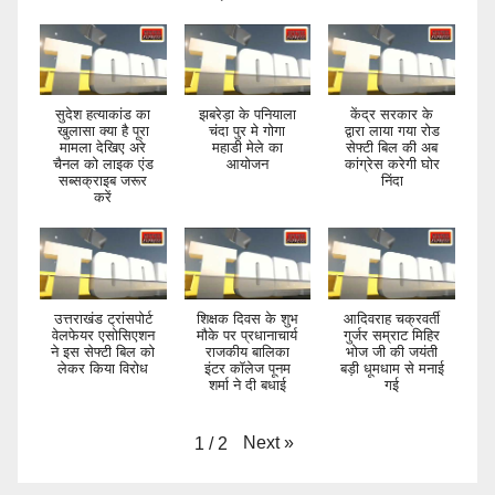
सुदेश हत्याकांड का
झबरेड़ा के पनियाला
केंद्र सरकार के
खुलासा क्या है पूरा
चंदा पुर मे गोगा
द्वारा लाया गया रोड
मामला देखिए अरे
महाडी मेले का
सेफ्टी बिल की अब
चैनल को लाइक एंड
आयोजन
कांग्रेस करेगी घोर
सब्सक्राइब जरूर
निंदा
करें
उत्तराखंड ट्रांसपोर्ट
शिक्षक दिवस के शुभ
आदिवराह चक्रवर्ती
वेलफेयर एसोसिएशन
मौके पर प्रधानाचार्य
गुर्जर सम्राट मिहिर
ने इस सेफ्टी बिल को
राजकीय बालिका
भोज जी की जयंती
लेकर किया विरोध
इंटर कॉलेज पूनम
बड़ी धूमधाम से मनाई
शर्मा ने दी बधाई
गई
Next
»
1
/
2