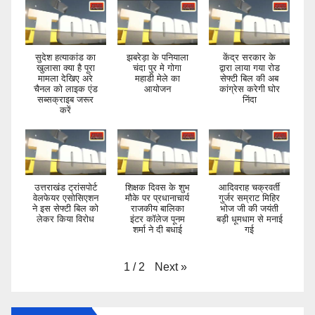
सुदेश हत्याकांड का
झबरेड़ा के पनियाला
केंद्र सरकार के
खुलासा क्या है पूरा
चंदा पुर मे गोगा
द्वारा लाया गया रोड
मामला देखिए अरे
महाडी मेले का
सेफ्टी बिल की अब
चैनल को लाइक एंड
आयोजन
कांग्रेस करेगी घोर
सब्सक्राइब जरूर
निंदा
करें
उत्तराखंड ट्रांसपोर्ट
शिक्षक दिवस के शुभ
आदिवराह चक्रवर्ती
वेलफेयर एसोसिएशन
मौके पर प्रधानाचार्य
गुर्जर सम्राट मिहिर
ने इस सेफ्टी बिल को
राजकीय बालिका
भोज जी की जयंती
लेकर किया विरोध
इंटर कॉलेज पूनम
बड़ी धूमधाम से मनाई
शर्मा ने दी बधाई
गई
Next
»
1
/
2