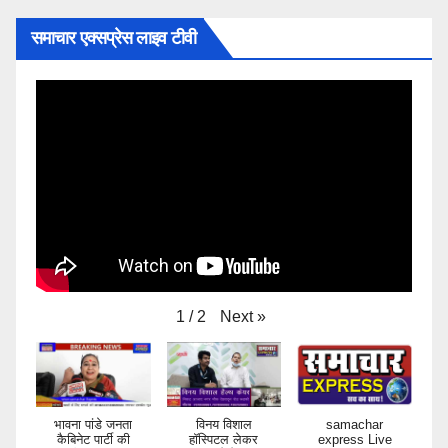
समाचार एक्सप्रेस लाइव टीवी
Next
»
1
/
2
भावना पांडे जनता
विनय विशाल
samachar
कैबिनेट पार्टी की
हॉस्पिटल लेकर
express Live