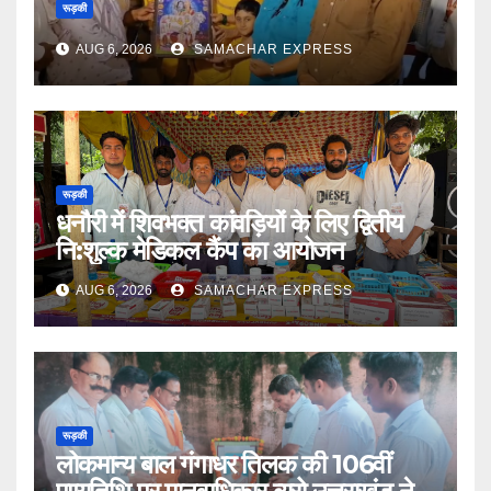
रूड़की
AUG 6, 2026
SAMACHAR EXPRESS
रूड़की
धनौरी में शिवभक्त कांवड़ियों के लिए द्वितीय
नि:शुल्क मेडिकल कैंप का आयोजन
AUG 6, 2026
SAMACHAR EXPRESS
रूड़की
लोकमान्य बाल गंगाधर तिलक की 106वीं