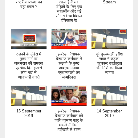
राष्ट्रीय अध्यक्ष का
आया है कैंसर
Stream
बड़ा बयान ?
पीड़ितों के लिए एक
सराहनीय और नई
सौगातविनय विशाल
हॉस्पिटल के
रुड़की के ढंडेरा में
झबरेड़ा विधायक
पूर्व मुख्यमंत्री हरीश
मुख्य मार्ग पर
देशराज कर्णवाल ने
रावत ने रुड़की
जलभराव की समस्या
रुड़की के कुष्ट
पहुंचकर स्वतंत्रता
प्रत्येक दिन हजारों
आश्रम मनाया
सेनानियों का किया
लोग यहां से
प्रधानमंत्री का
स्वागत
आवाजाही करते
जन्मदिवस
15 September
झबरेड़ा विधायक
14 September
2019
देशराज कर्णवाल को
2019
जाति प्रमाण पत्र के
मामले में मिली
हाईकोर्ट से राहत