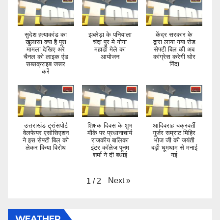
सुदेश हत्याकांड का
झबरेड़ा के पनियाला
केंद्र सरकार के
खुलासा क्या है पूरा
चंदा पुर मे गोगा
द्वारा लाया गया रोड
मामला देखिए अरे
महाडी मेले का
सेफ्टी बिल की अब
चैनल को लाइक एंड
आयोजन
कांग्रेस करेगी घोर
सब्सक्राइब जरूर
निंदा
करें
उत्तराखंड ट्रांसपोर्ट
शिक्षक दिवस के शुभ
आदिवराह चक्रवर्ती
वेलफेयर एसोसिएशन
मौके पर प्रधानाचार्य
गुर्जर सम्राट मिहिर
ने इस सेफ्टी बिल को
राजकीय बालिका
भोज जी की जयंती
लेकर किया विरोध
इंटर कॉलेज पूनम
बड़ी धूमधाम से मनाई
शर्मा ने दी बधाई
गई
Next
»
1
/
2
WEATHER