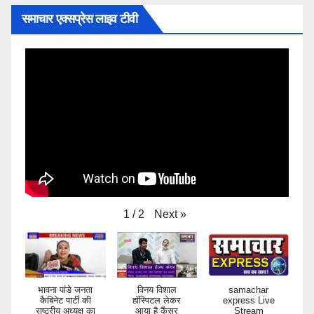
समाचार एक्सप्रेस लाइव टीवी
Next
»
1
/
2
भावना पांडे जनता
विनय विशाल
samachar
कैबिनेट पार्टी की
हॉस्पिटल लेकर
express Live
राष्ट्रीय अध्यक्ष का
आया है कैंसर
Stream