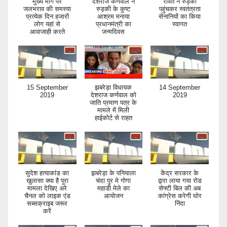
मुख्य मार्ग पर
देशराज कर्णवाल ने
रावत ने रुड़की
जलभराव की समस्या
रुड़की के कुष्ट
पहुंचकर स्वतंत्रता
प्रत्येक दिन हजारों
आश्रम मनाया
सेनानियों का किया
लोग यहां से
प्रधानमंत्री का
स्वागत
आवाजाही करते
जन्मदिवस
15 September
झबरेड़ा विधायक
14 September
2019
देशराज कर्णवाल को
2019
जाति प्रमाण पत्र के
मामले में मिली
हाईकोर्ट से राहत
सुदेश हत्याकांड का
झबरेड़ा के पनियाला
केंद्र सरकार के
खुलासा क्या है पूरा
चंदा पुर मे गोगा
द्वारा लाया गया रोड
मामला देखिए अरे
महाडी मेले का
सेफ्टी बिल की अब
चैनल को लाइक एंड
आयोजन
कांग्रेस करेगी घोर
सब्सक्राइब जरूर
निंदा
करें