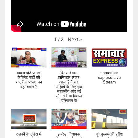
Next
»
1
/
2
भावना पांडे जनता
विनय विशाल
samachar
कैबिनेट पार्टी की
हॉस्पिटल लेकर
express Live
राष्ट्रीय अध्यक्ष का
आया है कैंसर
Stream
बड़ा बयान ?
पीड़ितों के लिए एक
सराहनीय और नई
सौगातविनय विशाल
हॉस्पिटल के
रुड़की के ढंडेरा में
झबरेड़ा विधायक
पूर्व मुख्यमंत्री हरीश