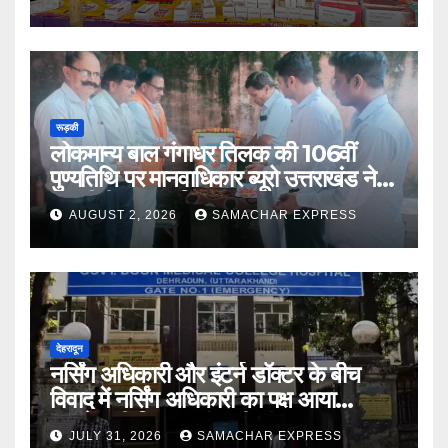
रूड़की
लोकमान्य बाल गंगाधर तिलक की 106वीं
पुण्यतिथि पर मानवाधिकार ब्यूरो उत्तराखंड ने दी
भावभीनी श्रद्धांजलि
AUGUST 2, 2026
SAMACHAR EXPRESS
देहरादून
नर्सिंग अधिकारी और इंटर्न डॉक्टर के बीच
विवाद में नर्सिंग अधिकारी का पक्ष आया
सामने,करी निष्पक्ष जांच की मांग
JULY 31, 2026
SAMACHAR EXPRESS