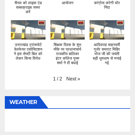
चैनल को लाइक एंड
आयोजन
कांग्रेस करेगी घोर
सब्सक्राइब जरूर
निंदा
करें
उत्तराखंड ट्रांसपोर्ट
शिक्षक दिवस के शुभ
आदिवराह चक्रवर्ती
वेलफेयर एसोसिएशन
मौके पर प्रधानाचार्य
गुर्जर सम्राट मिहिर
ने इस सेफ्टी बिल को
राजकीय बालिका
भोज जी की जयंती
लेकर किया विरोध
इंटर कॉलेज पूनम
बड़ी धूमधाम से मनाई
शर्मा ने दी बधाई
गई
Next
»
1
/
2
WEATHER