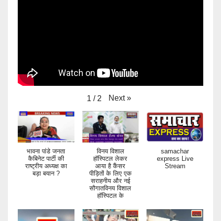
Next
»
1
/
2
भावना पांडे जनता
विनय विशाल
samachar
कैबिनेट पार्टी की
हॉस्पिटल लेकर
express Live
राष्ट्रीय अध्यक्ष का
आया है कैंसर
Stream
बड़ा बयान ?
पीड़ितों के लिए एक
सराहनीय और नई
सौगातविनय विशाल
हॉस्पिटल के