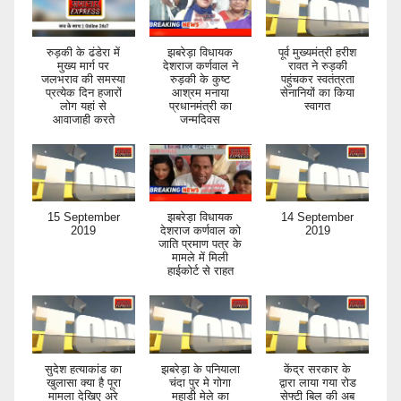
रुड़की के ढंडेरा में
झबरेड़ा विधायक
पूर्व मुख्यमंत्री हरीश
मुख्य मार्ग पर
देशराज कर्णवाल ने
रावत ने रुड़की
जलभराव की समस्या
रुड़की के कुष्ट
पहुंचकर स्वतंत्रता
प्रत्येक दिन हजारों
आश्रम मनाया
सेनानियों का किया
लोग यहां से
प्रधानमंत्री का
स्वागत
आवाजाही करते
जन्मदिवस
15 September
झबरेड़ा विधायक
14 September
2019
देशराज कर्णवाल को
2019
जाति प्रमाण पत्र के
मामले में मिली
हाईकोर्ट से राहत
सुदेश हत्याकांड का
झबरेड़ा के पनियाला
केंद्र सरकार के
खुलासा क्या है पूरा
चंदा पुर मे गोगा
द्वारा लाया गया रोड
मामला देखिए अरे
महाडी मेले का
सेफ्टी बिल की अब