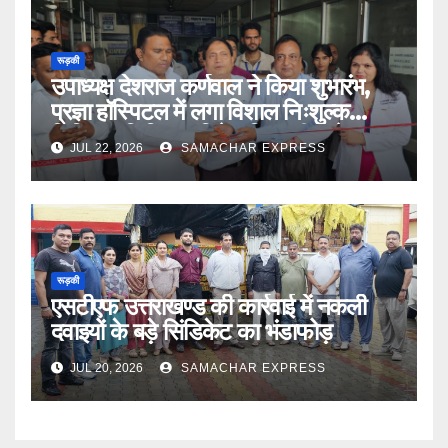
रूड़की
उपाध्यक्ष देशराज कर्णवाल ने किया शुभारंभ,
प्रज्ञा हॉस्पिटल में लगा विशाल निःशुल्क
चिकित्सा शिविर डॉ दिनेश त्रिपाठी बोले मानव
JUL 22, 2026
SAMACHAR EXPRESS
सेवा भगवान की सेवा
रूड़की
एसटीएफ उत्तराखण्ड की कार्रवाई में नकली
दवाइयों के बड़े सिंडिकेट का भंडाफोड़
JUL 20, 2026
SAMACHAR EXPRESS