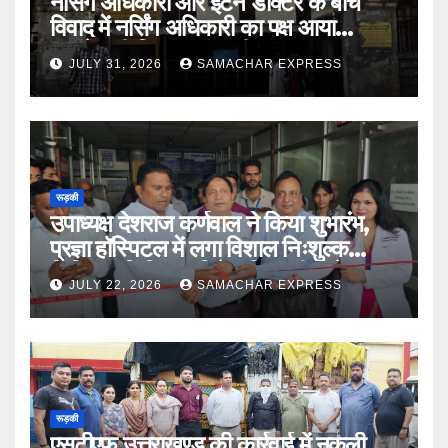
नर्सिंग अधिकारी और इंटर्न डॉक्टर के बीच
विवाद में नर्सिंग अधिकारी का पक्ष आया
सामने,करी निष्पक्ष जांच की मांग
JULY 31, 2026
SAMACHAR EXPRESS
रूड़की
उपाध्यक्ष देशराज कर्णवाल ने किया शुभारंभ,
प्रज्ञा हॉस्पिटल में लगा विशाल निःशुल्क
चिकित्सा शिविर डॉ दिनेश त्रिपाठी बोले मानव
JULY 22, 2026
SAMACHAR EXPRESS
सेवा भगवान की सेवा
रूड़की
एसटीएफ उत्तराखण्ड की कार्रवाई में नकली