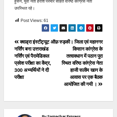
हुसैन, युवा नेता हरीश परमार सहित वरिष्ठ कांग्रेस नेता
उपस्थित रहे।
Post Views:
61
Post
क्वाड्रा इंस्टीट्यूट ऑफ़
रुड़की। जिला एवं महानगर
नर्सिंग बना उत्तराखंड
किसान कांग्रेस के
navigation
नर्सिंग एवं पैरामेडिकल
तत्वावधान में पठान पुरा
प्रवेश परीक्षा का केंद्र,
स्थित वरिष्ठ कांग्रेस नेता
300 अभ्यर्थियों ने दी
हाजी सलीम खान के
परीक्षा
आवास पर एक बैठक
आयोजित की गयी ।
By
Samachar Express