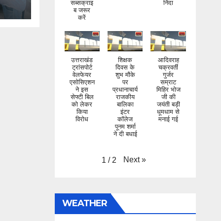
करें
उत्तराखंड
शिक्षक
आदिवराह
ट्रांसपोर्ट
दिवस के
चक्रवर्ती
वेलफेयर
शुभ मौके
गुर्जर
एसोसिएशन
पर
सम्राट
ने इस
प्रधानाचार्य
मिहिर भोज
सेफ्टी बिल
राजकीय
जी की
को लेकर
बालिका
जयंती बड़ी
किया
इंटर
धूमधाम से
विरोध
कॉलेज
मनाई गई
पूनम शर्मा
ने दी बधाई
Next
»
1
/
2
WEATHER