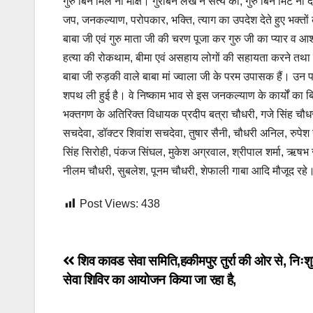
गुरु बिन मिले ना मोक्ष। गुरबिन लखें न सत्य को, गुरु बिन मिटे 
जप, जनकल्याण, परोपकार, भक्ति, त्याग का उपदेश देते हुए भक्तों को
बाबा जी एवं गुरु माता जी की चरण पूजा कर गुरु जी का प्यार व आशीर
हत्या की रोकथाम, बीमा एवं असहाय लोगों की सहायता करने तथा सम
बाबा जी रुड़की वाले बाबा मां ज्वाला जी के परम उपासक हैं। उन प
शपथ ली हुई है। वे निष्काम भाव से इस जनकल्याण के कार्यों का बिना
भक्तगण के अतिरिक्त विधायक प्रदीप बत्रा चौधरी, गजे सिंह चौधरी
सचदेवा, डॉक्टर शिवांश सचदेवा, तुषार सैनी, चौधरी अनिल, रुपे
सिंह सिरोही, पंकज सिंघल, मुकेश अग्रवाल, श्रीपाल शर्मा, ऋषभ जैन,
नीलम चौधरी, सुबलेश, पूनम चौधरी, शेफाली गाबा आदि मौजूद रहे
Post Views:
438
Post
शिव कावड सेवा समिति,हकीमपुर तुर्रा की ओर से, निःश
सेवा शिविर का आयोजन किया जा रहा है,
navigation