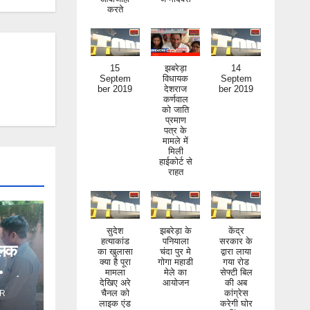
15
झबरेड़ा
14
Septem
विधायक
Septem
ber 2019
देशराज
ber 2019
कर्णवाल
को जाति
प्रमाण
पत्र के
मामले में
मिली
हाईकोर्ट से
राहत
सुदेश
झबरेड़ा के
केंद्र
हत्याकांड
पनियाला
सरकार के
का खुलासा
चंदा पुर मे
द्वारा लाया
क्या है पूरा
गोगा महाडी
गया रोड
िलक
मामला
मेले का
सेफ्टी बिल
देखिए अरे
आयोजन
की अब
चैनल को
कांग्रेस
ंड ने
लाइक एंड
करेगी घोर
R
सब्सक्राइ
निंदा
ब जरूर