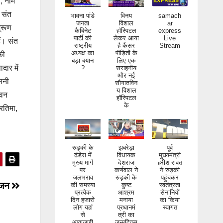
े, नाम
भावना पांडे
विनय
samach
जनता
विशाल
ar
े संत
कैबिनेट
हॉस्पिटल
express
पार्टी की
लेकर आया
Live
भ्रूण
राष्ट्रीय
है कैंसर
Stream
ैं। संत
अध्यक्ष का
पीड़ितों के
बड़ा बयान
लिए एक
की
?
सराहनीय
और नई
दार में
सौगातविन
य विशाल
 सनी
हॉस्पिटल
के
पवन
्रतिमा,
रुड़की के
झबरेड़ा
पूर्व
ढंडेरा में
विधायक
मुख्यमंत्री
मुख्य मार्ग
देशराज
हरीश रावत
पर
कर्णवाल ने
ने रुड़की
जलभराव
रुड़की के
पहुंचकर
की समस्या
कुष्ट
स्वतंत्रता
प्रत्येक
आश्रम
सेनानियों
ोजन
दिन हजारों
मनाया
का किया
लोग यहां
प्रधानमं
स्वागत
से
त्री का
आवाजाही
जन्मदिवस
करते