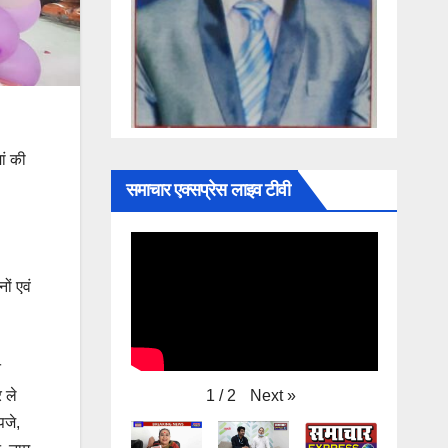
ां की
समाचार एक्सप्रेस लाइव टीवी
ों एवं
त
Next
»
1
/
2
 ले
पजे,