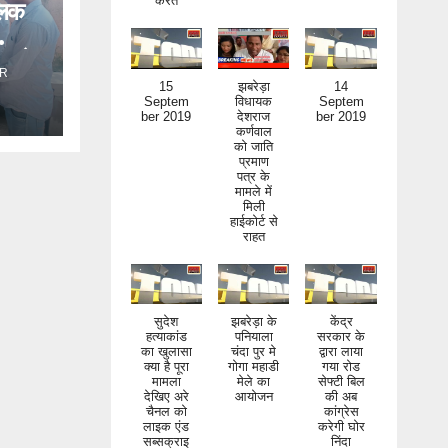
िलक
ंड ने
R
15
झबरेड़ा
14
Septem
विधायक
Septem
ber 2019
देशराज
ber 2019
कर्णवाल
को जाति
प्रमाण
पत्र के
मामले में
मिली
हाईकोर्ट से
राहत
सुदेश
झबरेड़ा के
केंद्र
हत्याकांड
पनियाला
सरकार के
का खुलासा
चंदा पुर मे
द्वारा लाया
क्या है पूरा
गोगा महाडी
गया रोड
मामला
मेले का
सेफ्टी बिल
देखिए अरे
आयोजन
की अब
चैनल को
कांग्रेस
लाइक एंड
करेगी घोर
सब्सक्राइ
निंदा
ब जरूर