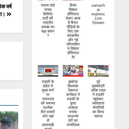
भावना पांडे
विनय
samach
ेक वर्ष
जनता
विशाल
ar
कैबिनेट
हॉस्पिटल
express
गया।
पार्टी की
लेकर आया
Live
राष्ट्रीय
है कैंसर
Stream
अध्यक्ष का
पीड़ितों के
बड़ा बयान
लिए एक
?
सराहनीय
और नई
सौगातविन
य विशाल
हॉस्पिटल
के
रुड़की के
झबरेड़ा
पूर्व
ढंडेरा में
विधायक
मुख्यमंत्री
मुख्य मार्ग
देशराज
हरीश रावत
पर
कर्णवाल ने
ने रुड़की
जलभराव
रुड़की के
पहुंचकर
की समस्या
कुष्ट
स्वतंत्रता
प्रत्येक
आश्रम
सेनानियों
दिन हजारों
मनाया
का किया
लोग यहां
प्रधानमं
स्वागत
से
त्री का
आवाजाही
जन्मदिवस
करते