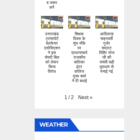
करें
उत्तराखंड
शिक्षक
आदिवराह
ट्रांसपोर्ट
दिवस के
चक्रवर्ती
वेलफेयर
शुभ मौके
गुर्जर
एसोसिएशन
पर
सम्राट
ने इस
प्रधानाचार्य
मिहिर भोज
सेफ्टी बिल
राजकीय
जी की
को लेकर
बालिका
जयंती बड़ी
किया
इंटर
धूमधाम से
विरोध
कॉलेज
मनाई गई
पूनम शर्मा
ने दी बधाई
Next
»
1
/
2
WEATHER