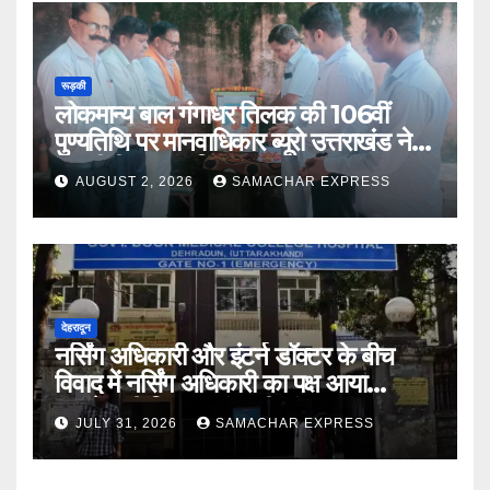
रूड़की
लोकमान्य बाल गंगाधर तिलक की 106वीं
पुण्यतिथि पर मानवाधिकार ब्यूरो उत्तराखंड ने दी
भावभीनी श्रद्धांजलि
AUGUST 2, 2026
SAMACHAR EXPRESS
देहरादून
नर्सिंग अधिकारी और इंटर्न डॉक्टर के बीच
विवाद में नर्सिंग अधिकारी का पक्ष आया
सामने,करी निष्पक्ष जांच की मांग
JULY 31, 2026
SAMACHAR EXPRESS