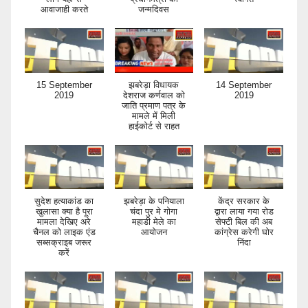
आवाजाही करते
जन्मदिवस
15 September
झबरेड़ा विधायक
14 September
2019
देशराज कर्णवाल को
2019
जाति प्रमाण पत्र के
मामले में मिली
हाईकोर्ट से राहत
सुदेश हत्याकांड का
झबरेड़ा के पनियाला
केंद्र सरकार के
खुलासा क्या है पूरा
चंदा पुर मे गोगा
द्वारा लाया गया रोड
मामला देखिए अरे
महाडी मेले का
सेफ्टी बिल की अब
चैनल को लाइक एंड
आयोजन
कांग्रेस करेगी घोर
सब्सक्राइब जरूर
निंदा
करें