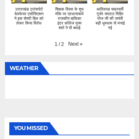
उत्तराखंड ट्रांसपोर्ट
शिक्षक दिवस के शुभ
आदिवराह चक्रवर्ती
वेलफेयर एसोसिएशन
मौके पर प्रधानाचार्य
गुर्जर सम्राट मिहिर
ने इस सेफ्टी बिल को
राजकीय बालिका
भोज जी की जयंती
लेकर किया विरोध
इंटर कॉलेज पूनम
बड़ी धूमधाम से मनाई
शर्मा ने दी बधाई
गई
Next
»
1
/
2
WEATHER
YOU MISSED