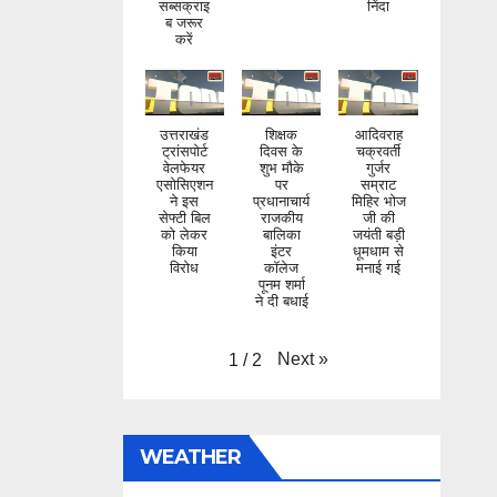
करें
उत्तराखंड
शिक्षक
आदिवराह
ट्रांसपोर्ट
दिवस के
चक्रवर्ती
वेलफेयर
शुभ मौके
गुर्जर
एसोसिएशन
पर
सम्राट
ने इस
प्रधानाचार्य
मिहिर भोज
सेफ्टी बिल
राजकीय
जी की
को लेकर
बालिका
जयंती बड़ी
किया
इंटर
धूमधाम से
विरोध
कॉलेज
मनाई गई
पूनम शर्मा
ने दी बधाई
Next
»
1
/
2
WEATHER