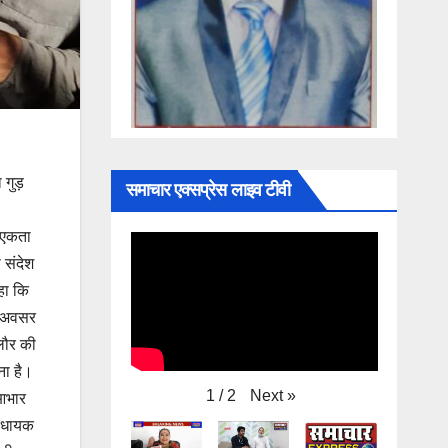
समाचार एक्सप्रेस लाइव टीवी
 गुड़
र एकता
 संदेश
कहा कि
स अवसर
लौर की
ना है।
Next
»
1
/
2
 आभार
विधायक