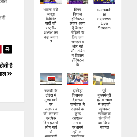
रजीत
भावना पांडे
विनय
samach
जनता
विशाल
ar
कैबिनेट
हॉस्पिटल
express
पार्टी की
लेकर आया
Live
िनी
राष्ट्रीय
है कैंसर
Stream
अध्यक्ष का
पीड़ितों के
बड़ा बयान
लिए एक
?
सराहनीय
और नई
सौगातविन
य विशाल
हॉस्पिटल
के
होती है
मवाल
रुड़की के
झबरेड़ा
पूर्व
ढंडेरा में
विधायक
मुख्यमंत्री
मुख्य मार्ग
देशराज
हरीश रावत
पर
कर्णवाल ने
ने रुड़की
जलभराव
रुड़की के
पहुंचकर
की समस्या
कुष्ट
स्वतंत्रता
प्रत्येक
आश्रम
सेनानियों
दिन हजारों
मनाया
का किया
लोग यहां
प्रधानमं
स्वागत
से
त्री का
आवाजाही
जन्मदिवस
करते