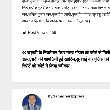
हाजी फुरकान अहमद,वीरेंद्र जाति,एआईएमआईएम के प्रदेश अध्यक्ष
सिंह चंधोक,एडवोकेट अशोक अरोड़ा,वंदना मोहन,अलका मित्तल,डॉ
जैन,अनिल कुमार जैन,कुलदीप त्यागी,कुलदीप गोयल,सुधांशु एडवोक
अय्यर व प्रिया आदि अनेक गणमान्यजन मौजूद रहे।
Post Views:
459
Post
रुड़की के निवर्तमान मेयर गौरव गोयल को कोर्ट से मिली
राहत,वादी की आपत्तियों हुई खारिज,सुनवाई कर पुलिस की
navigation
रिपोर्ट को कोर्ट ने किया स्वीकार
By
Samachar Express