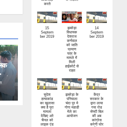
15
झबरेड़ा
14
Septem
विधायक
Septem
ber 2019
देशराज
ber 2019
कर्णवाल
को जाति
प्रमाण
पत्र के
मामले में
मिली
हाईकोर्ट से
िलक
राहत
ंड ने
R
सुदेश
झबरेड़ा के
केंद्र
हत्याकांड
पनियाला
सरकार के
का खुलासा
चंदा पुर मे
द्वारा लाया
क्या है पूरा
गोगा महाडी
गया रोड
मामला
मेले का
सेफ्टी बिल
देखिए अरे
आयोजन
की अब
चैनल को
कांग्रेस
लाइक एंड
करेगी घोर
सब्सक्राइ
निंदा
ब जरूर