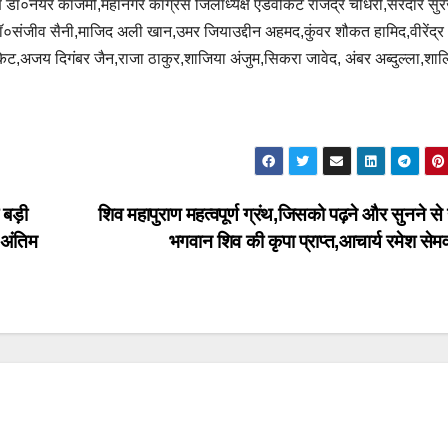
 डॉ०नैयर काजमी,महानगर कांग्रेस जिलाध्यक्ष एडवोकेट राजेंद्र चौधरी,सरदार सु
०संजीव सैनी,माजिद अली खान,उमर जियाउद्दीन अहमद,कुंवर शौकत हामिद,वीरेंद्र
ेट,अजय दिगंबर जैन,राजा ठाकुर,शाजिया अंजुम,सिकरा जावेद, अंबर अब्दुल्ला,शाल
 बड़ी
शिव महापुराण महत्वपूर्ण ग्रंथ,जिसको पढ़ने और सुनने से 
 अंतिम
भगवान शिव की कृपा प्राप्त,आचार्य रमेश से