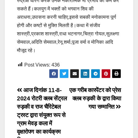
रुद्राक्ष धारण करके उनके नकारात्मक भी प्रभाव को कम कर
सकते हैं।कलयुग में भक्तों को भगवान शिव की
अराधना,उपासना करनी चाहिए,इससे सबकी मनोकामना पूर्ण
होगी और कष्टों से मुक्ति मिलती है।कथा में संजीव
शास्त्री,प्रकाश शास्त्री,राधा भटनागर,चित्रा गोयल,सुलक्ष्णा
सेमवाल,अदिति सेमवाल,रेनू शर्मा,पूजा वर्मा व मोनिका आदि
मौजूद रहे।
Post Views:
436
Post
आज दिनांक 11-8-
एक गरीब कारपेंटर को प्रेस
2024 रोटरी क्लब सेंट्रल
क्लब रुड़की के द्वारा किया
navigation
रुड़की व राज चैरिटेबल
गया सम्मानित
ट्रस्ट द्वारा संयुक्त रूप से
ग्राम मेवड़ कला में
वृक्षारोपण का कार्यक्रम