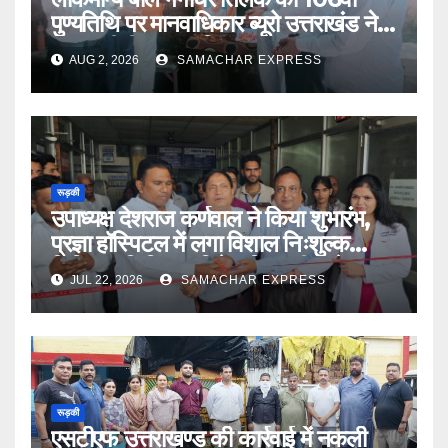
पुण्यतिथि पर मानवाधिकार ब्यूरो उत्तराखंड ने
दी भावभीनी श्रद्धांजलि
AUG 2, 2026
SAMACHAR EXPRESS
रूड़की
उपाध्यक्ष देशराज कर्णवाल ने किया शुभारंभ,
प्रज्ञा हॉस्पिटल में लगा विशाल निःशुल्क
चिकित्सा शिविर डॉ दिनेश त्रिपाठी बोले मानव
JUL 22, 2026
SAMACHAR EXPRESS
सेवा भगवान की सेवा
रूड़की
एसटीएफ उत्तराखण्ड की कार्रवाई में नकली