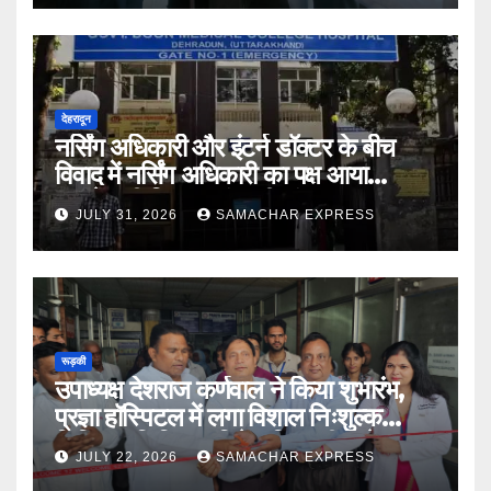
देहरादून
नर्सिंग अधिकारी और इंटर्न डॉक्टर के बीच
विवाद में नर्सिंग अधिकारी का पक्ष आया
सामने,करी निष्पक्ष जांच की मांग
JULY 31, 2026
SAMACHAR EXPRESS
रूड़की
उपाध्यक्ष देशराज कर्णवाल ने किया शुभारंभ,
प्रज्ञा हॉस्पिटल में लगा विशाल निःशुल्क
चिकित्सा शिविर डॉ दिनेश त्रिपाठी बोले मानव
JULY 22, 2026
SAMACHAR EXPRESS
सेवा भगवान की सेवा