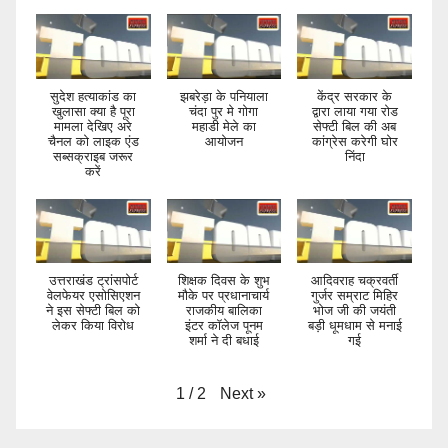
सुदेश हत्याकांड का
झबरेड़ा के पनियाला
केंद्र सरकार के
खुलासा क्या है पूरा
चंदा पुर मे गोगा
द्वारा लाया गया रोड
मामला देखिए अरे
महाडी मेले का
सेफ्टी बिल की अब
चैनल को लाइक एंड
आयोजन
कांग्रेस करेगी घोर
सब्सक्राइब जरूर
निंदा
करें
उत्तराखंड ट्रांसपोर्ट
शिक्षक दिवस के शुभ
आदिवराह चक्रवर्ती
वेलफेयर एसोसिएशन
मौके पर प्रधानाचार्य
गुर्जर सम्राट मिहिर
ने इस सेफ्टी बिल को
राजकीय बालिका
भोज जी की जयंती
लेकर किया विरोध
इंटर कॉलेज पूनम
बड़ी धूमधाम से मनाई
शर्मा ने दी बधाई
गई
Next
»
1
/
2