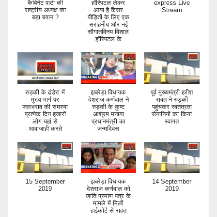
कैबिनेट पार्टी की
हॉस्पिटल लेकर
express Live
राष्ट्रीय अध्यक्ष का
आया है कैंसर
Stream
बड़ा बयान ?
पीड़ितों के लिए एक
सराहनीय और नई
सौगातविनय विशाल
हॉस्पिटल के
रुड़की के ढंडेरा में
झबरेड़ा विधायक
पूर्व मुख्यमंत्री हरीश
मुख्य मार्ग पर
देशराज कर्णवाल ने
रावत ने रुड़की
जलभराव की समस्या
रुड़की के कुष्ट
पहुंचकर स्वतंत्रता
प्रत्येक दिन हजारों
आश्रम मनाया
सेनानियों का किया
लोग यहां से
प्रधानमंत्री का
स्वागत
आवाजाही करते
जन्मदिवस
15 September
झबरेड़ा विधायक
14 September
2019
देशराज कर्णवाल को
2019
जाति प्रमाण पत्र के
मामले में मिली
हाईकोर्ट से राहत