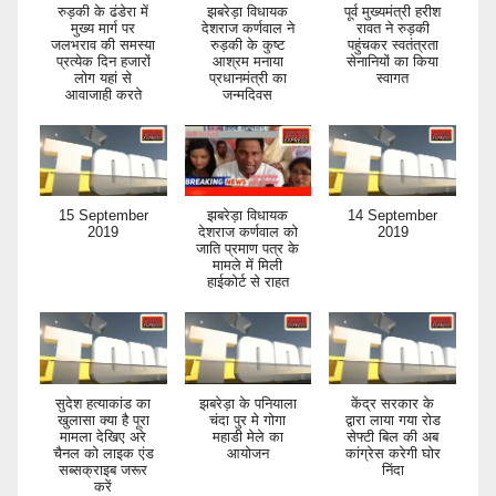
रुड़की के ढंडेरा में
झबरेड़ा विधायक
पूर्व मुख्यमंत्री हरीश
मुख्य मार्ग पर
देशराज कर्णवाल ने
रावत ने रुड़की
जलभराव की समस्या
रुड़की के कुष्ट
पहुंचकर स्वतंत्रता
प्रत्येक दिन हजारों
आश्रम मनाया
सेनानियों का किया
लोग यहां से
प्रधानमंत्री का
स्वागत
आवाजाही करते
जन्मदिवस
15 September
झबरेड़ा विधायक
14 September
2019
देशराज कर्णवाल को
2019
जाति प्रमाण पत्र के
मामले में मिली
हाईकोर्ट से राहत
सुदेश हत्याकांड का
झबरेड़ा के पनियाला
केंद्र सरकार के
खुलासा क्या है पूरा
चंदा पुर मे गोगा
द्वारा लाया गया रोड
मामला देखिए अरे
महाडी मेले का
सेफ्टी बिल की अब
चैनल को लाइक एंड
आयोजन
कांग्रेस करेगी घोर
सब्सक्राइब जरूर
निंदा
करें