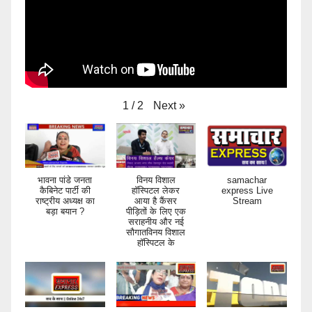
Next
»
1
/
2
भावना पांडे जनता
विनय विशाल
samachar
कैबिनेट पार्टी की
हॉस्पिटल लेकर
express Live
राष्ट्रीय अध्यक्ष का
आया है कैंसर
Stream
बड़ा बयान ?
पीड़ितों के लिए एक
सराहनीय और नई
सौगातविनय विशाल
हॉस्पिटल के