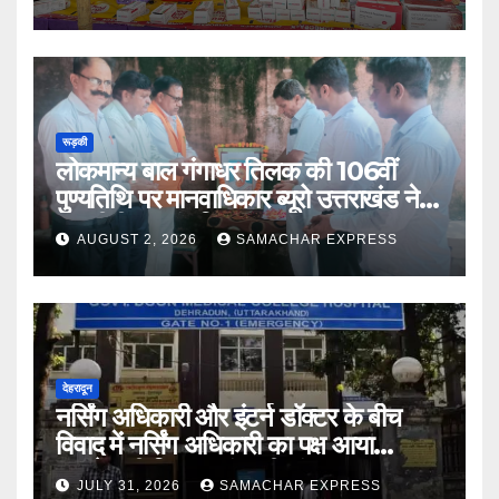
रूड़की
लोकमान्य बाल गंगाधर तिलक की 106वीं
पुण्यतिथि पर मानवाधिकार ब्यूरो उत्तराखंड ने दी
भावभीनी श्रद्धांजलि
AUGUST 2, 2026
SAMACHAR EXPRESS
देहरादून
नर्सिंग अधिकारी और इंटर्न डॉक्टर के बीच
विवाद में नर्सिंग अधिकारी का पक्ष आया
सामने,करी निष्पक्ष जांच की मांग
JULY 31, 2026
SAMACHAR EXPRESS