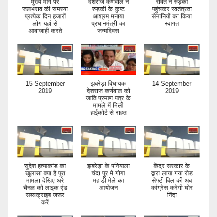
मुख्य मार्ग पर
देशराज कर्णवाल ने
रावत ने रुड़की
जलभराव की समस्या
रुड़की के कुष्ट
पहुंचकर स्वतंत्रता
प्रत्येक दिन हजारों
आश्रम मनाया
सेनानियों का किया
लोग यहां से
प्रधानमंत्री का
स्वागत
आवाजाही करते
जन्मदिवस
15 September
झबरेड़ा विधायक
14 September
2019
देशराज कर्णवाल को
2019
जाति प्रमाण पत्र के
मामले में मिली
हाईकोर्ट से राहत
सुदेश हत्याकांड का
झबरेड़ा के पनियाला
केंद्र सरकार के
खुलासा क्या है पूरा
चंदा पुर मे गोगा
द्वारा लाया गया रोड
मामला देखिए अरे
महाडी मेले का
सेफ्टी बिल की अब
चैनल को लाइक एंड
आयोजन
कांग्रेस करेगी घोर
सब्सक्राइब जरूर
निंदा
करें