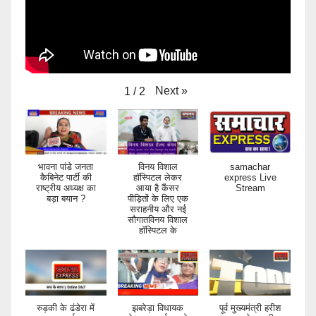
Next
»
1
/
2
भावना पांडे जनता
विनय विशाल
samachar
कैबिनेट पार्टी की
हॉस्पिटल लेकर
express Live
राष्ट्रीय अध्यक्ष का
आया है कैंसर
Stream
बड़ा बयान ?
पीड़ितों के लिए एक
सराहनीय और नई
सौगातविनय विशाल
हॉस्पिटल के
रुड़की के ढंडेरा में
झबरेड़ा विधायक
पूर्व मुख्यमंत्री हरीश