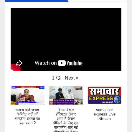
Next
»
1
/
2
भावना पांडे जनता
विनय विशाल
samachar
कैबिनेट पार्टी की
हॉस्पिटल लेकर
express Live
राष्ट्रीय अध्यक्ष का
आया है कैंसर
Stream
बड़ा बयान ?
पीड़ितों के लिए एक
सराहनीय और नई
सौगातविनय विशाल