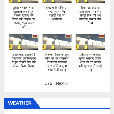
सुदेश हत्याकांड का
झबरेड़ा के पनियाला
केंद्र सरकार के
खुलासा क्या है पूरा
चंदा पुर मे गोगा
द्वारा लाया गया रोड
मामला देखिए अरे
महाडी मेले का
सेफ्टी बिल की अब
चैनल को लाइक एंड
आयोजन
कांग्रेस करेगी घोर
सब्सक्राइब जरूर
निंदा
करें
उत्तराखंड ट्रांसपोर्ट
शिक्षक दिवस के शुभ
आदिवराह चक्रवर्ती
वेलफेयर एसोसिएशन
मौके पर प्रधानाचार्य
गुर्जर सम्राट मिहिर
ने इस सेफ्टी बिल को
राजकीय बालिका
भोज जी की जयंती
लेकर किया विरोध
इंटर कॉलेज पूनम
बड़ी धूमधाम से मनाई
शर्मा ने दी बधाई
गई
Next
»
1
/
2
WEATHER