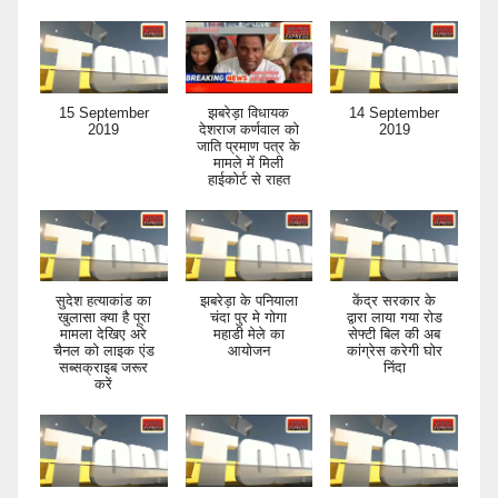
15 September
झबरेड़ा विधायक
14 September
2019
देशराज कर्णवाल को
2019
जाति प्रमाण पत्र के
मामले में मिली
हाईकोर्ट से राहत
सुदेश हत्याकांड का
झबरेड़ा के पनियाला
केंद्र सरकार के
खुलासा क्या है पूरा
चंदा पुर मे गोगा
द्वारा लाया गया रोड
मामला देखिए अरे
महाडी मेले का
सेफ्टी बिल की अब
चैनल को लाइक एंड
आयोजन
कांग्रेस करेगी घोर
सब्सक्राइब जरूर
निंदा
करें