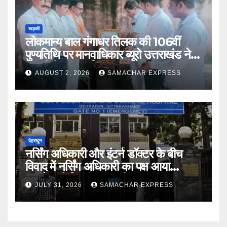
रूड़की
लोकमान्य बाल गंगाधर तिलक की 106वीं
पुण्यतिथि पर मानवाधिकार ब्यूरो उत्तराखंड ने दी
भावभीनी श्रद्धांजलि
AUGUST 2, 2026
SAMACHAR EXPRESS
देहरादून
नर्सिंग अधिकारी और इंटर्न डॉक्टर के बीच
विवाद में नर्सिंग अधिकारी का पक्ष आया
सामने,करी निष्पक्ष जांच की मांग
JULY 31, 2026
SAMACHAR EXPRESS