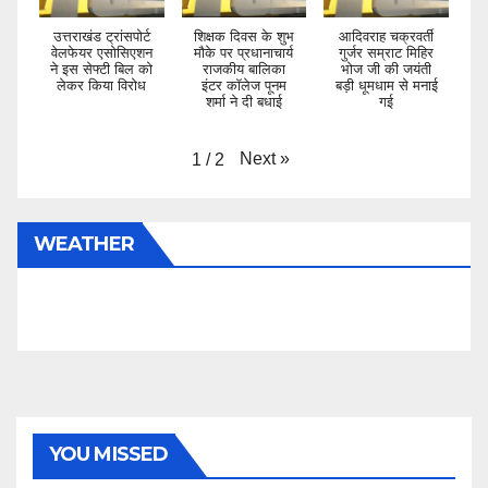
उत्तराखंड ट्रांसपोर्ट
शिक्षक दिवस के शुभ
आदिवराह चक्रवर्ती
वेलफेयर एसोसिएशन
मौके पर प्रधानाचार्य
गुर्जर सम्राट मिहिर
ने इस सेफ्टी बिल को
राजकीय बालिका
भोज जी की जयंती
लेकर किया विरोध
इंटर कॉलेज पूनम
बड़ी धूमधाम से मनाई
शर्मा ने दी बधाई
गई
Next
»
1
/
2
WEATHER
YOU MISSED