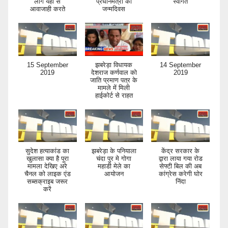
लोग यहां से
प्रधानमंत्री का
स्वागत
आवाजाही करते
जन्मदिवस
15 September
झबरेड़ा विधायक
14 September
2019
देशराज कर्णवाल को
2019
जाति प्रमाण पत्र के
मामले में मिली
हाईकोर्ट से राहत
सुदेश हत्याकांड का
झबरेड़ा के पनियाला
केंद्र सरकार के
खुलासा क्या है पूरा
चंदा पुर मे गोगा
द्वारा लाया गया रोड
मामला देखिए अरे
महाडी मेले का
सेफ्टी बिल की अब
चैनल को लाइक एंड
आयोजन
कांग्रेस करेगी घोर
सब्सक्राइब जरूर
निंदा
करें