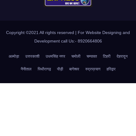
Copyright ©2021 All rights reserved | For Website Designing and
Development call Us:- 8920664806
अल्मोड़ा
उत्तरकाशी
उधमसिंह नगर
चमोली
चम्पावत
टिहरी
देहरादून
नैनीताल
पिथौरागढ़
पौड़ी
बागेश्वर
रुद्रप्रयाग
हरिद्वार