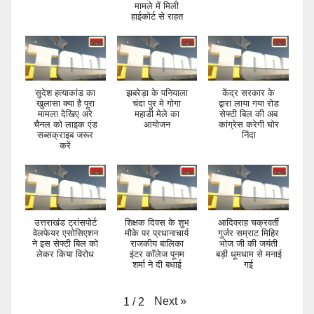
मामले में मिली
हाईकोर्ट से राहत
सुदेश हत्याकांड का
झबरेड़ा के पनियाला
केंद्र सरकार के
खुलासा क्या है पूरा
चंदा पुर मे गोगा
द्वारा लाया गया रोड
मामला देखिए अरे
महाडी मेले का
सेफ्टी बिल की अब
चैनल को लाइक एंड
आयोजन
कांग्रेस करेगी घोर
सब्सक्राइब जरूर
निंदा
करें
उत्तराखंड ट्रांसपोर्ट
शिक्षक दिवस के शुभ
आदिवराह चक्रवर्ती
वेलफेयर एसोसिएशन
मौके पर प्रधानाचार्य
गुर्जर सम्राट मिहिर
ने इस सेफ्टी बिल को
राजकीय बालिका
भोज जी की जयंती
लेकर किया विरोध
इंटर कॉलेज पूनम
बड़ी धूमधाम से मनाई
शर्मा ने दी बधाई
गई
Next
»
1
/
2