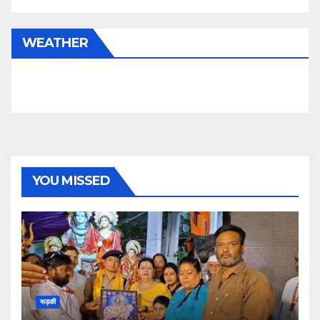
WEATHER
YOU MISSED
रूड़की