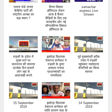
भावना पांडे जनता
विनय विशाल
samachar
कैबिनेट पार्टी की
हॉस्पिटल लेकर
express Live
राष्ट्रीय अध्यक्ष का
आया है कैंसर
Stream
बड़ा बयान ?
पीड़ितों के लिए एक
सराहनीय और नई
सौगातविनय विशाल
हॉस्पिटल के
रुड़की के ढंडेरा में
झबरेड़ा विधायक
पूर्व मुख्यमंत्री हरीश
मुख्य मार्ग पर
देशराज कर्णवाल ने
रावत ने रुड़की
जलभराव की समस्या
रुड़की के कुष्ट
पहुंचकर स्वतंत्रता
प्रत्येक दिन हजारों
आश्रम मनाया
सेनानियों का किया
लोग यहां से
प्रधानमंत्री का
स्वागत
आवाजाही करते
जन्मदिवस
15 September
झबरेड़ा विधायक
14 September
2019
देशराज कर्णवाल को
2019
जाति प्रमाण पत्र के