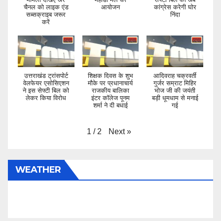
चैनल को लाइक एंड
आयोजन
कांग्रेस करेगी घोर
सब्सक्राइब जरूर
निंदा
करें
उत्तराखंड ट्रांसपोर्ट
शिक्षक दिवस के शुभ
आदिवराह चक्रवर्ती
वेलफेयर एसोसिएशन
मौके पर प्रधानाचार्य
गुर्जर सम्राट मिहिर
ने इस सेफ्टी बिल को
राजकीय बालिका
भोज जी की जयंती
लेकर किया विरोध
इंटर कॉलेज पूनम
बड़ी धूमधाम से मनाई
शर्मा ने दी बधाई
गई
Next
»
1
/
2
WEATHER