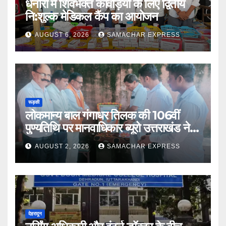
धनौरी में शिवभक्त कांवड़ियों के लिए द्वितीय
नि:शुल्क मेडिकल कैंप का आयोजन
AUGUST 6, 2026
SAMACHAR EXPRESS
रूड़की
लोकमान्य बाल गंगाधर तिलक की 106वीं
पुण्यतिथि पर मानवाधिकार ब्यूरो उत्तराखंड ने दी
भावभीनी श्रद्धांजलि
AUGUST 2, 2026
SAMACHAR EXPRESS
देहरादून