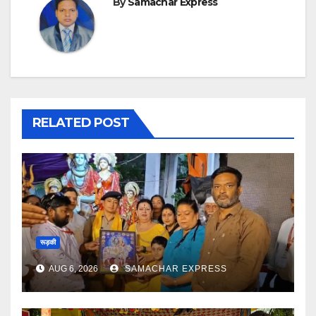
By
Samachar Express
RELATED POST
रूड़की
AUG 6, 2026
SAMACHAR EXPRESS