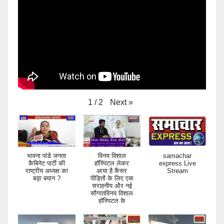
Next
»
1
/
2
भावना पांडे जनता
विनय विशाल
samachar
कैबिनेट पार्टी की
हॉस्पिटल लेकर
express Live
राष्ट्रीय अध्यक्ष का
आया है कैंसर
Stream
बड़ा बयान ?
पीड़ितों के लिए एक
सराहनीय और नई
सौगातविनय विशाल
हॉस्पिटल के