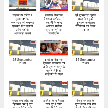
रुड़की के ढंडेरा में
झबरेड़ा विधायक
पूर्व मुख्यमंत्री हरीश
मुख्य मार्ग पर
देशराज कर्णवाल ने
रावत ने रुड़की
जलभराव की समस्या
रुड़की के कुष्ट
पहुंचकर स्वतंत्रता
प्रत्येक दिन हजारों
आश्रम मनाया
सेनानियों का किया
लोग यहां से
प्रधानमंत्री का
स्वागत
आवाजाही करते
जन्मदिवस
15 September
झबरेड़ा विधायक
14 September
2019
देशराज कर्णवाल को
2019
जाति प्रमाण पत्र के
मामले में मिली
हाईकोर्ट से राहत
सुदेश हत्याकांड का
झबरेड़ा के पनियाला
केंद्र सरकार के
खुलासा क्या है पूरा
चंदा पुर मे गोगा
द्वारा लाया गया रोड
मामला देखिए अरे
महाडी मेले का
सेफ्टी बिल की अब