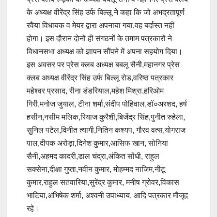
के अध्यक्ष वीरेंद्र सिंह उर्फ बिल्लू ने कहा कि जो अभद्रतापूर्ण
रवैया विधायक व मेयर द्वारा अपनाया गया,वह बर्दास्त नहीं
होगा। इस दौरान दोनों ही संगठनों के तमाम पत्रकारों ने
विधानसभा अध्यक्ष को ज्ञापन सौंपने में अपना सहयोग दिया।
इस अवसर पर प्रेस क्लब अध्यक्ष बबलू सैनी,महानगर प्रेस
क्लब अध्यक्ष वीरेंद्र सिंह उर्फ बिल्लू रोड,वरिष्ठ पत्रकार
महेश्वर प्रसाद, रीना डंडरियाल,महेश मिश्रा,हरिओम
गिरी,मनोज जुयाल, टीना शर्मा,संदीप पोहिवाल,डॉ०अरशद, हर्ष
हसीन,नसीम मलिक,रियाज कुरैशी,बिजेंद्र सिंह,पुनीत रुहेला,
सुनिल पटेल,विनीत त्यागी,नितिन कश्यप, गौरव वत्स,योगराज
पाल,दीपक अरोड़ा,दिनेश कुमार,आसिफ खान, सोनिया
सैनी,अहमद कादरी,डाल चंद्रा,अंकित सोंधी, राहुल
सक्सेना,दीक्षा गुप्ता,नवीन कुमार, मोहम्मद नाजिम,नीटू
कुमार,राहुल सतवारिया,सुरेंद्र कुमार, मनीष ग्रोवर,विकास
भाटिया,अभिषेक शर्मा, अश्वनी उपाध्याय, आदि पत्रकार मौजूद
रहे।