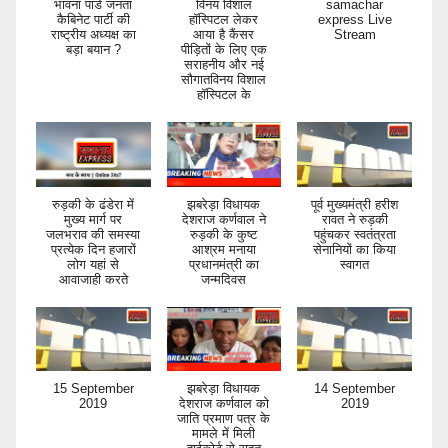
भावना पांडे जनता
विनय विशाल
samachar
कैबिनेट पार्टी की
हॉस्पिटल लेकर
express Live
राष्ट्रीय अध्यक्ष का
आया है कैंसर
Stream
बड़ा बयान ?
पीड़ितों के लिए एक
सराहनीय और नई
सौगातविनय विशाल
हॉस्पिटल के
रुड़की के ढंडेरा में
झबरेड़ा विधायक
पूर्व मुख्यमंत्री हरीश
मुख्य मार्ग पर
देशराज कर्णवाल ने
रावत ने रुड़की
जलभराव की समस्या
रुड़की के कुष्ट
पहुंचकर स्वतंत्रता
प्रत्येक दिन हजारों
आश्रम मनाया
सेनानियों का किया
लोग यहां से
प्रधानमंत्री का
स्वागत
आवाजाही करते
जन्मदिवस
15 September
झबरेड़ा विधायक
14 September
2019
देशराज कर्णवाल को
2019
जाति प्रमाण पत्र के
मामले में मिली