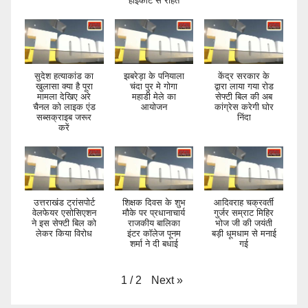
हाईकोर्ट से राहत
सुदेश हत्याकांड का
झबरेड़ा के पनियाला
केंद्र सरकार के
खुलासा क्या है पूरा
चंदा पुर मे गोगा
द्वारा लाया गया रोड
मामला देखिए अरे
महाडी मेले का
सेफ्टी बिल की अब
चैनल को लाइक एंड
आयोजन
कांग्रेस करेगी घोर
सब्सक्राइब जरूर
निंदा
करें
उत्तराखंड ट्रांसपोर्ट
शिक्षक दिवस के शुभ
आदिवराह चक्रवर्ती
वेलफेयर एसोसिएशन
मौके पर प्रधानाचार्य
गुर्जर सम्राट मिहिर
ने इस सेफ्टी बिल को
राजकीय बालिका
भोज जी की जयंती
लेकर किया विरोध
इंटर कॉलेज पूनम
बड़ी धूमधाम से मनाई
शर्मा ने दी बधाई
गई
Next
»
1
/
2