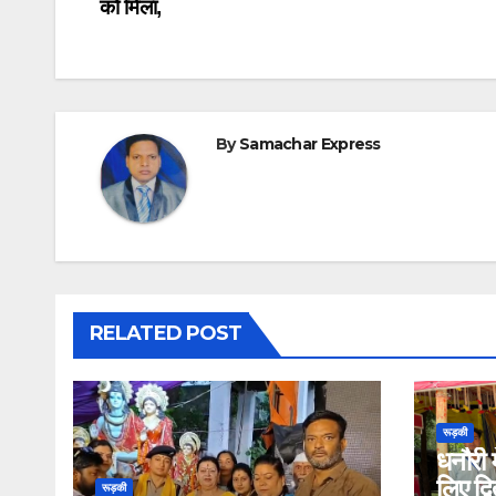
को मिला,
navigation
By
Samachar Express
RELATED POST
रूड़की
धनौरी म
लिए द्
रूड़की