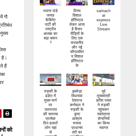
भावना पांडे
विनय
samach
जनता
विशाल
ar
कैबिनेट
हॉस्पिटल
express
पार्टी की
लेकर आया
Live
ें गौ
राष्ट्रीय
है कैंसर
Stream
्रतिबंध
अध्यक्ष का
पीड़ितों के
बड़ा बयान
लिए एक
मुख्य
?
सराहनीय
और नई
सौगातविन
य विशाल
,जिस
हॉस्पिटल
के
ष है।
 हैं
क्ष
्वर
रुड़की के
झबरेड़ा
पूर्व
ढंडेरा में
विधायक
मुख्यमंत्री
मुख्य मार्ग
देशराज
हरीश रावत
पर
कर्णवाल ने
ने रुड़की
जलभराव
रुड़की के
पहुंचकर
की समस्या
कुष्ट
स्वतंत्रता
प्रत्येक
आश्रम
सेनानियों
दिन हजारों
मनाया
का किया
लोग यहां
प्रधानमं
स्वागत
से
त्री का
आवाजाही
जन्मदिवस
नों को
करते