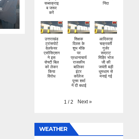
ंड ने
करें
R
उत्तराखंड
शिक्षक
आदिवराह
ट्रांसपोर्ट
दिवस के
चक्रवर्ती
वेलफेयर
शुभ मौके
गुर्जर
एसोसिएशन
पर
सम्राट
ने इस
प्रधानाचार्य
मिहिर भोज
सेफ्टी बिल
राजकीय
जी की
को लेकर
बालिका
जयंती बड़ी
किया
इंटर
धूमधाम से
विरोध
कॉलेज
मनाई गई
पूनम शर्मा
ने दी बधाई
Next
»
1
/
2
WEATHER