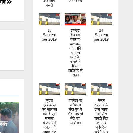
्वाद
15
झबरेड़ा
14
Septem
विधायक
Septem
ber 2019
देशराज
ber 2019
कर्णवाल
को जाति
प्रमाण
पत्र के
मामले में
मिली
हाईकोर्ट से
राहत
सुदेश
झबरेड़ा के
केंद्र
हत्याकांड
पनियाला
सरकार के
का खुलासा
चंदा पुर मे
द्वारा लाया
क्या है पूरा
गोगा महाडी
गया रोड
मामला
मेले का
सेफ्टी बिल
देखिए अरे
आयोजन
की अब
चैनल को
कांग्रेस
िलक
लाइक एंड
करेगी घोर
सब्सक्राइ
निंदा
ब जरूर