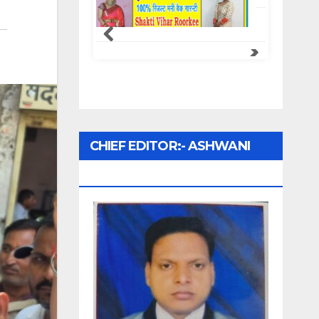
Samachar Express
CHIEF EDITOR:- ASHWANI
UPADHYAY