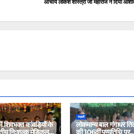
आचार्य लोकेश शास्त्री जी महाराज ने दिया आशीर
रूड़की
ें शिवभक्त कांवड़ियों के
लोकमान्य बाल गंगाधर त
वितीय नि:शुल्क मेडिकल
की 106वीं पुण्यतिथि पर