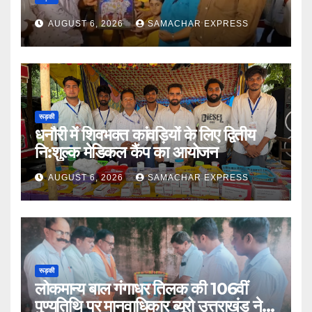
AUGUST 6, 2026
SAMACHAR EXPRESS
रूड़की
धनौरी में शिवभक्त कांवड़ियों के लिए द्वितीय
नि:शुल्क मेडिकल कैंप का आयोजन
AUGUST 6, 2026
SAMACHAR EXPRESS
रूड़की
लोकमान्य बाल गंगाधर तिलक की 106वीं
पुण्यतिथि पर मानवाधिकार ब्यूरो उत्तराखंड ने दी