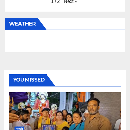
Next
»
1
/
2
WEATHER
YOU MISSED
रूड़की