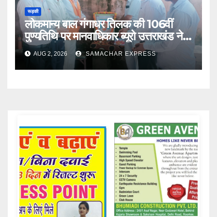
रूड़की
लोकमान्य बाल गंगाधर तिलक की 106वीं
पुण्यतिथि पर मानवाधिकार ब्यूरो उत्तराखंड ने
दी भावभीनी श्रद्धांजलि
AUG 2, 2026
SAMACHAR EXPRESS
Samachar Express