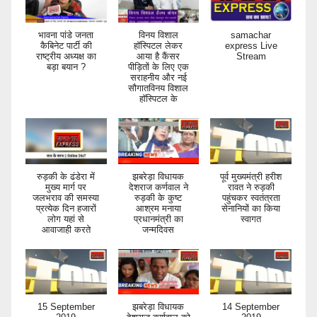
भावना पांडे जनता
विनय विशाल
samachar
कैबिनेट पार्टी की
हॉस्पिटल लेकर
express Live
राष्ट्रीय अध्यक्ष का
आया है कैंसर
Stream
बड़ा बयान ?
पीड़ितों के लिए एक
सराहनीय और नई
सौगातविनय विशाल
हॉस्पिटल के
रुड़की के ढंडेरा में
झबरेड़ा विधायक
पूर्व मुख्यमंत्री हरीश
मुख्य मार्ग पर
देशराज कर्णवाल ने
रावत ने रुड़की
जलभराव की समस्या
रुड़की के कुष्ट
पहुंचकर स्वतंत्रता
प्रत्येक दिन हजारों
आश्रम मनाया
सेनानियों का किया
लोग यहां से
प्रधानमंत्री का
स्वागत
आवाजाही करते
जन्मदिवस
15 September
झबरेड़ा विधायक
14 September