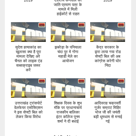
2019
देशराज कर्णवाल को
2019
जाति प्रमाण पत्र के
मामले में मिली
हाईकोर्ट से राहत
सुदेश हत्याकांड का
झबरेड़ा के पनियाला
केंद्र सरकार के
खुलासा क्या है पूरा
चंदा पुर मे गोगा
द्वारा लाया गया रोड
मामला देखिए अरे
महाडी मेले का
सेफ्टी बिल की अब
चैनल को लाइक एंड
आयोजन
कांग्रेस करेगी घोर
सब्सक्राइब जरूर
निंदा
करें
उत्तराखंड ट्रांसपोर्ट
शिक्षक दिवस के शुभ
आदिवराह चक्रवर्ती
वेलफेयर एसोसिएशन
मौके पर प्रधानाचार्य
गुर्जर सम्राट मिहिर
ने इस सेफ्टी बिल को
राजकीय बालिका
भोज जी की जयंती
लेकर किया विरोध
इंटर कॉलेज पूनम
बड़ी धूमधाम से मनाई
शर्मा ने दी बधाई
गई