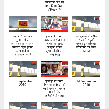
सराहनीय और नई
सौगातविनय विशाल
हॉस्पिटल के
रुड़की के ढंडेरा में
झबरेड़ा विधायक
पूर्व मुख्यमंत्री हरीश
मुख्य मार्ग पर
देशराज कर्णवाल ने
रावत ने रुड़की
जलभराव की समस्या
रुड़की के कुष्ट
पहुंचकर स्वतंत्रता
प्रत्येक दिन हजारों
आश्रम मनाया
सेनानियों का किया
लोग यहां से
प्रधानमंत्री का
स्वागत
आवाजाही करते
जन्मदिवस
15 September
झबरेड़ा विधायक
14 September
2019
देशराज कर्णवाल को
2019
जाति प्रमाण पत्र के
मामले में मिली
हाईकोर्ट से राहत