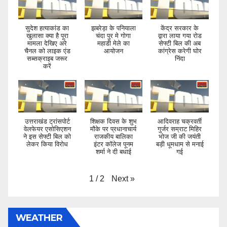
सुदेश हत्याकांड का
झबरेड़ा के पनियाला
केंद्र सरकार के
खुलासा क्या है पूरा
चंदा पुर मे गोगा
द्वारा लाया गया रोड
मामला देखिए अरे
महाडी मेले का
सेफ्टी बिल की अब
चैनल को लाइक एंड
आयोजन
कांग्रेस करेगी घोर
सब्सक्राइब जरूर
निंदा
करें
उत्तराखंड ट्रांसपोर्ट
शिक्षक दिवस के शुभ
आदिवराह चक्रवर्ती
वेलफेयर एसोसिएशन
मौके पर प्रधानाचार्य
गुर्जर सम्राट मिहिर
ने इस सेफ्टी बिल को
राजकीय बालिका
भोज जी की जयंती
लेकर किया विरोध
इंटर कॉलेज पूनम
बड़ी धूमधाम से मनाई
शर्मा ने दी बधाई
गई
Next
»
1
/
2
WEATHER