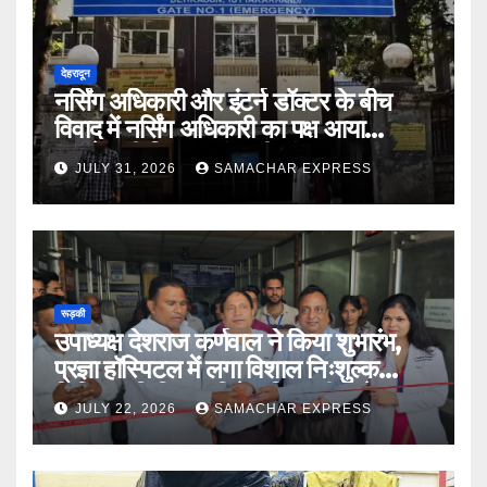
देहरादून
नर्सिंग अधिकारी और इंटर्न डॉक्टर के बीच
विवाद में नर्सिंग अधिकारी का पक्ष आया
सामने,करी निष्पक्ष जांच की मांग
JULY 31, 2026
SAMACHAR EXPRESS
रूड़की
उपाध्यक्ष देशराज कर्णवाल ने किया शुभारंभ,
प्रज्ञा हॉस्पिटल में लगा विशाल निःशुल्क
चिकित्सा शिविर डॉ दिनेश त्रिपाठी बोले मानव
JULY 22, 2026
SAMACHAR EXPRESS
सेवा भगवान की सेवा