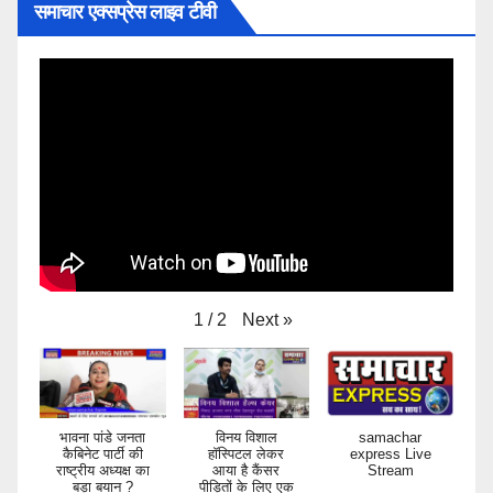
समाचार एक्सप्रेस लाइव टीवी
Next
»
1
/
2
भावना पांडे जनता
विनय विशाल
samachar
कैबिनेट पार्टी की
हॉस्पिटल लेकर
express Live
राष्ट्रीय अध्यक्ष का
आया है कैंसर
Stream
बड़ा बयान ?
पीड़ितों के लिए एक