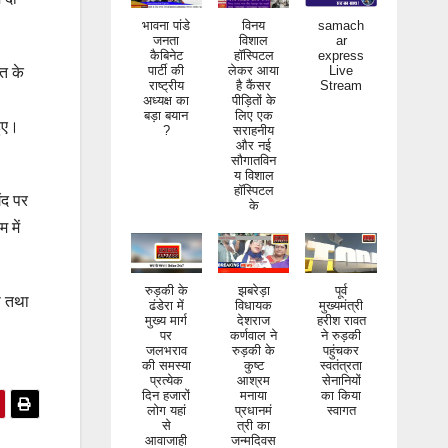
भावना पांडे
विनय
samach
जनता
विशाल
ar
कैबिनेट
हॉस्पिटल
express
पार्टी की
लेकर आया
Live
राष्ट्रीय
है कैंसर
Stream
आत के
अध्यक्ष का
पीड़ितों के
बड़ा बयान
लिए एक
?
सराहनीय
हुए।
और नई
सौगातविन
य विशाल
हॉस्पिटल
के
ंद पर
 में
रुड़की के
झबरेड़ा
पूर्व
ढंडेरा में
विधायक
मुख्यमंत्री
ी तथा
मुख्य मार्ग
देशराज
हरीश रावत
पर
कर्णवाल ने
ने रुड़की
जलभराव
रुड़की के
पहुंचकर
की समस्या
कुष्ट
स्वतंत्रता
प्रत्येक
आश्रम
सेनानियों
दिन हजारों
मनाया
का किया
लोग यहां
प्रधानमं
स्वागत
से
त्री का
आवाजाही
जन्मदिवस
करते