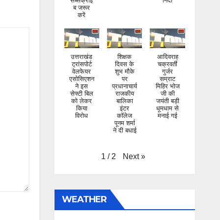
करें
उत्तराखंड
शिक्षक
आदिवराह
ट्रांसपोर्ट
दिवस के
चक्रवर्ती
वेलफेयर
शुभ मौके
गुर्जर
एसोसिएशन
पर
सम्राट
ने इस
प्रधानाचार्य
मिहिर भोज
सेफ्टी बिल
राजकीय
जी की
को लेकर
बालिका
जयंती बड़ी
किया
इंटर
धूमधाम से
विरोध
कॉलेज
मनाई गई
पूनम शर्मा
ने दी बधाई
Next
»
1
/
2
WEATHER