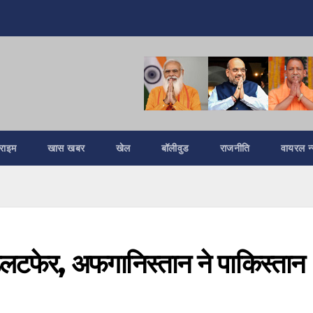
्राइम
खास खबर
खेल
बॉलीवुड
राजनीति
वायरल न्
उलटफेर, अफगानिस्‍तान ने पाकिस्‍तान