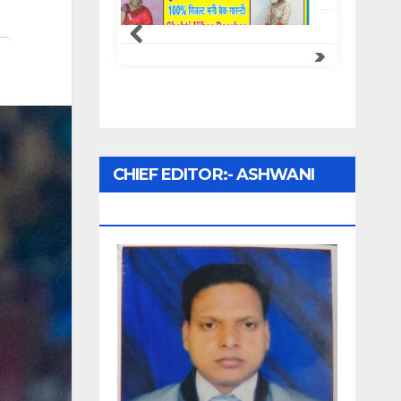
Samachar Express
CHIEF EDITOR:- ASHWANI
UPADHYAY