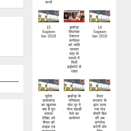
15
झबरेड़ा
14
Septem
विधायक
Septem
ber 2019
देशराज
ber 2019
कर्णवाल
को जाति
प्रमाण
पत्र के
मामले में
मिली
हाईकोर्ट से
राहत
सुदेश
झबरेड़ा के
केंद्र
हत्याकांड
पनियाला
सरकार के
का खुलासा
चंदा पुर मे
द्वारा लाया
क्या है पूरा
गोगा महाडी
गया रोड
मामला
मेले का
सेफ्टी बिल
देखिए अरे
आयोजन
की अब
चैनल को
कांग्रेस
लाइक एंड
करेगी घोर
सब्सक्राइ
निंदा
ब जरूर