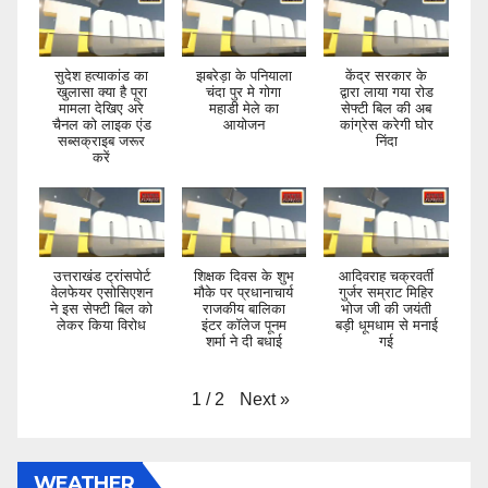
सुदेश हत्याकांड का
झबरेड़ा के पनियाला
केंद्र सरकार के
खुलासा क्या है पूरा
चंदा पुर मे गोगा
द्वारा लाया गया रोड
मामला देखिए अरे
महाडी मेले का
सेफ्टी बिल की अब
चैनल को लाइक एंड
आयोजन
कांग्रेस करेगी घोर
सब्सक्राइब जरूर
निंदा
करें
उत्तराखंड ट्रांसपोर्ट
शिक्षक दिवस के शुभ
आदिवराह चक्रवर्ती
वेलफेयर एसोसिएशन
मौके पर प्रधानाचार्य
गुर्जर सम्राट मिहिर
ने इस सेफ्टी बिल को
राजकीय बालिका
भोज जी की जयंती
लेकर किया विरोध
इंटर कॉलेज पूनम
बड़ी धूमधाम से मनाई
शर्मा ने दी बधाई
गई
Next
»
1
/
2
WEATHER