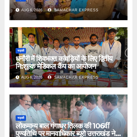
AUG 6, 2026
SAMACHAR EXPRESS
रूड़की
धनौरी में शिवभक्त कांवड़ियों के लिए द्वितीय
नि:शुल्क मेडिकल कैंप का आयोजन
AUG 6, 2026
SAMACHAR EXPRESS
रूड़की
लोकमान्य बाल गंगाधर तिलक की 106वीं
पुण्यतिथि पर मानवाधिकार ब्यूरो उत्तराखंड ने