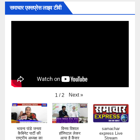
समाचार एक्सप्रेस लाइव टीवी
Next
»
1
/
2
भावना पांडे जनता
विनय विशाल
samachar
कैबिनेट पार्टी की
हॉस्पिटल लेकर
express Live
राष्ट्रीय अध्यक्ष का
आया है कैंसर
Stream