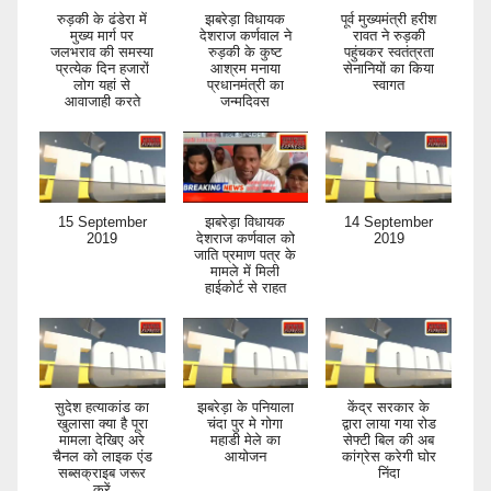
रुड़की के ढंडेरा में
झबरेड़ा विधायक
पूर्व मुख्यमंत्री हरीश
मुख्य मार्ग पर
देशराज कर्णवाल ने
रावत ने रुड़की
जलभराव की समस्या
रुड़की के कुष्ट
पहुंचकर स्वतंत्रता
प्रत्येक दिन हजारों
आश्रम मनाया
सेनानियों का किया
लोग यहां से
प्रधानमंत्री का
स्वागत
आवाजाही करते
जन्मदिवस
15 September
झबरेड़ा विधायक
14 September
2019
देशराज कर्णवाल को
2019
जाति प्रमाण पत्र के
मामले में मिली
हाईकोर्ट से राहत
सुदेश हत्याकांड का
झबरेड़ा के पनियाला
केंद्र सरकार के
खुलासा क्या है पूरा
चंदा पुर मे गोगा
द्वारा लाया गया रोड
मामला देखिए अरे
महाडी मेले का
सेफ्टी बिल की अब
चैनल को लाइक एंड
आयोजन
कांग्रेस करेगी घोर
सब्सक्राइब जरूर
निंदा
करें