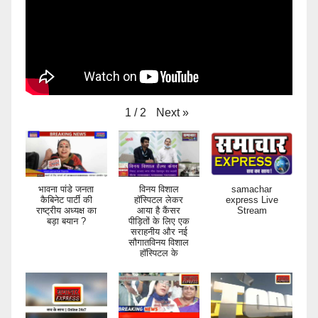
Next
»
1
/
2
भावना पांडे जनता
विनय विशाल
samachar
कैबिनेट पार्टी की
हॉस्पिटल लेकर
express Live
राष्ट्रीय अध्यक्ष का
आया है कैंसर
Stream
बड़ा बयान ?
पीड़ितों के लिए एक
सराहनीय और नई
सौगातविनय विशाल
हॉस्पिटल के