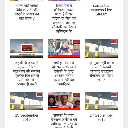
भावना पांडे जनता
विनय विशाल
samachar
कैबिनेट पार्टी की
हॉस्पिटल लेकर
express Live
राष्ट्रीय अध्यक्ष का
आया है कैंसर
Stream
बड़ा बयान ?
पीड़ितों के लिए एक
सराहनीय और नई
सौगातविनय विशाल
हॉस्पिटल के
रुड़की के ढंडेरा में
झबरेड़ा विधायक
पूर्व मुख्यमंत्री हरीश
मुख्य मार्ग पर
देशराज कर्णवाल ने
रावत ने रुड़की
जलभराव की समस्या
रुड़की के कुष्ट
पहुंचकर स्वतंत्रता
प्रत्येक दिन हजारों
आश्रम मनाया
सेनानियों का किया
लोग यहां से
प्रधानमंत्री का
स्वागत
आवाजाही करते
जन्मदिवस
15 September
झबरेड़ा विधायक
14 September
2019
देशराज कर्णवाल को
2019
जाति प्रमाण पत्र के