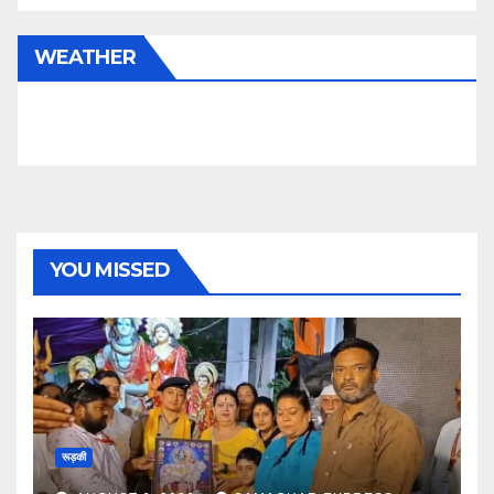
WEATHER
YOU MISSED
रूड़की