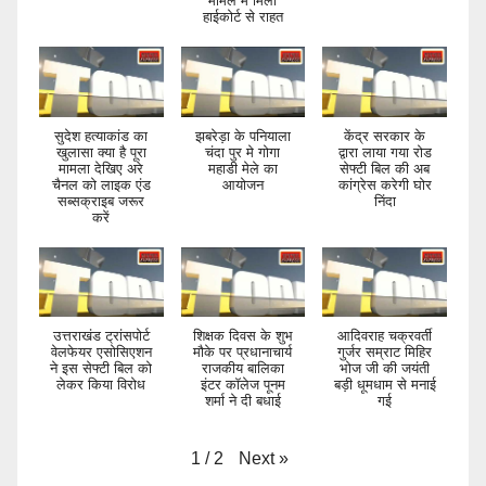
मामले में मिली
हाईकोर्ट से राहत
सुदेश हत्याकांड का
झबरेड़ा के पनियाला
केंद्र सरकार के
खुलासा क्या है पूरा
चंदा पुर मे गोगा
द्वारा लाया गया रोड
मामला देखिए अरे
महाडी मेले का
सेफ्टी बिल की अब
चैनल को लाइक एंड
आयोजन
कांग्रेस करेगी घोर
सब्सक्राइब जरूर
निंदा
करें
उत्तराखंड ट्रांसपोर्ट
शिक्षक दिवस के शुभ
आदिवराह चक्रवर्ती
वेलफेयर एसोसिएशन
मौके पर प्रधानाचार्य
गुर्जर सम्राट मिहिर
ने इस सेफ्टी बिल को
राजकीय बालिका
भोज जी की जयंती
लेकर किया विरोध
इंटर कॉलेज पूनम
बड़ी धूमधाम से मनाई
शर्मा ने दी बधाई
गई
Next
»
1
/
2