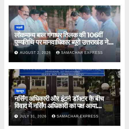
रूड़की
लोकमान्य बाल गंगाधर तिलक की 106वीं
पुण्यतिथि पर मानवाधिकार ब्यूरो उत्तराखंड ने दी
भावभीनी श्रद्धांजलि
AUGUST 2, 2026
SAMACHAR EXPRESS
देहरादून
नर्सिंग अधिकारी और इंटर्न डॉक्टर के बीच
विवाद में नर्सिंग अधिकारी का पक्ष आया
सामने,करी निष्पक्ष जांच की मांग
JULY 31, 2026
SAMACHAR EXPRESS