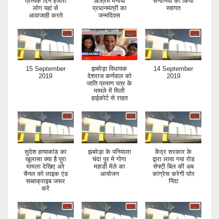
प्रत्येक दिन हजारों
आश्रम मनाया
सेनानियों का किया
लोग यहां से
प्रधानमंत्री का
स्वागत
आवाजाही करते
जन्मदिवस
15 September
झबरेड़ा विधायक
14 September
2019
देशराज कर्णवाल को
2019
जाति प्रमाण पत्र के
मामले में मिली
हाईकोर्ट से राहत
सुदेश हत्याकांड का
झबरेड़ा के पनियाला
केंद्र सरकार के
खुलासा क्या है पूरा
चंदा पुर मे गोगा
द्वारा लाया गया रोड
मामला देखिए अरे
महाडी मेले का
सेफ्टी बिल की अब
चैनल को लाइक एंड
आयोजन
कांग्रेस करेगी घोर
सब्सक्राइब जरूर
निंदा
करें