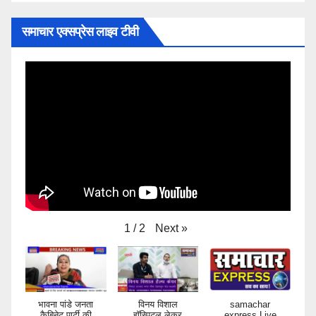
समाचार एक्सप्रेस लाइव टीवी
Next
»
1
/
2
भावना पांडे जनता
विनय विशाल
samachar
कैबिनेट पार्टी की
हॉस्पिटल लेकर
express Live