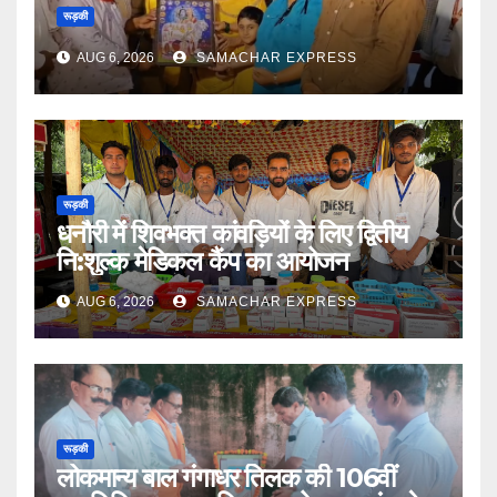
रूड़की
AUG 6, 2026
SAMACHAR EXPRESS
रूड़की
धनौरी में शिवभक्त कांवड़ियों के लिए द्वितीय
नि:शुल्क मेडिकल कैंप का आयोजन
AUG 6, 2026
SAMACHAR EXPRESS
रूड़की
लोकमान्य बाल गंगाधर तिलक की 106वीं