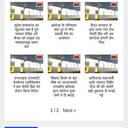
सुदेश हत्याकांड का
झबरेड़ा के पनियाला
केंद्र सरकार के
खुलासा क्या है पूरा
चंदा पुर मे गोगा
द्वारा लाया गया रोड
मामला देखिए अरे
महाडी मेले का
सेफ्टी बिल की अब
चैनल को लाइक एंड
आयोजन
कांग्रेस करेगी घोर
सब्सक्राइब जरूर
निंदा
करें
उत्तराखंड ट्रांसपोर्ट
शिक्षक दिवस के शुभ
आदिवराह चक्रवर्ती
वेलफेयर एसोसिएशन
मौके पर प्रधानाचार्य
गुर्जर सम्राट मिहिर
ने इस सेफ्टी बिल को
राजकीय बालिका
भोज जी की जयंती
लेकर किया विरोध
इंटर कॉलेज पूनम
बड़ी धूमधाम से मनाई
शर्मा ने दी बधाई
गई
Next
»
1
/
2