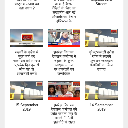
राष्ट्रीय अध्यक्ष का
आया है कैंसर
Stream
बड़ा बयान ?
पीड़ितों के लिए एक
सराहनीय और नई
सौगातविनय विशाल
हॉस्पिटल के
रुड़की के ढंडेरा में
झबरेड़ा विधायक
पूर्व मुख्यमंत्री हरीश
मुख्य मार्ग पर
देशराज कर्णवाल ने
रावत ने रुड़की
जलभराव की समस्या
रुड़की के कुष्ट
पहुंचकर स्वतंत्रता
प्रत्येक दिन हजारों
आश्रम मनाया
सेनानियों का किया
लोग यहां से
प्रधानमंत्री का
स्वागत
आवाजाही करते
जन्मदिवस
15 September
झबरेड़ा विधायक
14 September
2019
देशराज कर्णवाल को
2019
जाति प्रमाण पत्र के
मामले में मिली
हाईकोर्ट से राहत