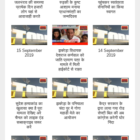
जलभराव की समस्या
रुड़की के कुष्ट
पहुंचकर स्वतंत्रता
प्रत्येक दिन हजारों
आश्रम मनाया
सेनानियों का किया
लोग यहां से
प्रधानमंत्री का
स्वागत
आवाजाही करते
जन्मदिवस
15 September
झबरेड़ा विधायक
14 September
2019
देशराज कर्णवाल को
2019
जाति प्रमाण पत्र के
मामले में मिली
हाईकोर्ट से राहत
सुदेश हत्याकांड का
झबरेड़ा के पनियाला
केंद्र सरकार के
खुलासा क्या है पूरा
चंदा पुर मे गोगा
द्वारा लाया गया रोड
मामला देखिए अरे
महाडी मेले का
सेफ्टी बिल की अब
चैनल को लाइक एंड
आयोजन
कांग्रेस करेगी घोर
सब्सक्राइब जरूर
निंदा
करें