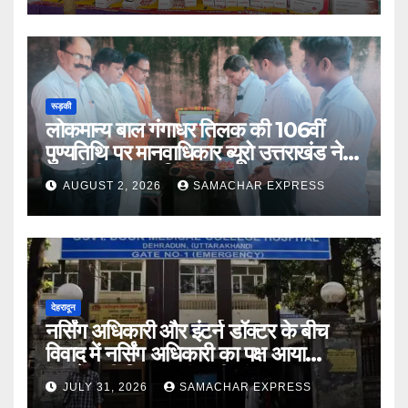
रूड़की
लोकमान्य बाल गंगाधर तिलक की 106वीं
पुण्यतिथि पर मानवाधिकार ब्यूरो उत्तराखंड ने दी
भावभीनी श्रद्धांजलि
AUGUST 2, 2026
SAMACHAR EXPRESS
देहरादून
नर्सिंग अधिकारी और इंटर्न डॉक्टर के बीच
विवाद में नर्सिंग अधिकारी का पक्ष आया
सामने,करी निष्पक्ष जांच की मांग
JULY 31, 2026
SAMACHAR EXPRESS