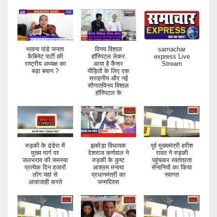
भावना पांडे जनता
विनय विशाल
samachar
कैबिनेट पार्टी की
हॉस्पिटल लेकर
express Live
राष्ट्रीय अध्यक्ष का
आया है कैंसर
Stream
बड़ा बयान ?
पीड़ितों के लिए एक
सराहनीय और नई
सौगातविनय विशाल
हॉस्पिटल के
रुड़की के ढंडेरा में
झबरेड़ा विधायक
पूर्व मुख्यमंत्री हरीश
मुख्य मार्ग पर
देशराज कर्णवाल ने
रावत ने रुड़की
जलभराव की समस्या
रुड़की के कुष्ट
पहुंचकर स्वतंत्रता
प्रत्येक दिन हजारों
आश्रम मनाया
सेनानियों का किया
लोग यहां से
प्रधानमंत्री का
स्वागत
आवाजाही करते
जन्मदिवस