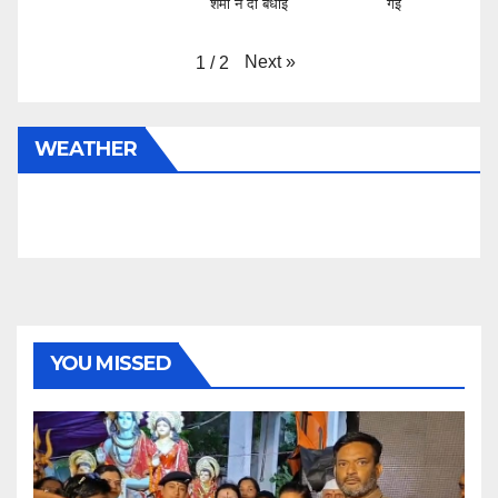
शर्मा ने दी बधाई
गई
Next
»
1
/
2
WEATHER
YOU MISSED