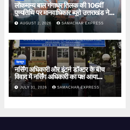
लोकमान्य बाल गंगाधर तिलक की 106वीं
पुण्यतिथि पर मानवाधिकार ब्यूरो उत्तराखंड ने दी
भावभीनी श्रद्धांजलि
AUGUST 2, 2026
SAMACHAR EXPRESS
देहरादून
नर्सिंग अधिकारी और इंटर्न डॉक्टर के बीच
विवाद में नर्सिंग अधिकारी का पक्ष आया
सामने,करी निष्पक्ष जांच की मांग
JULY 31, 2026
SAMACHAR EXPRESS