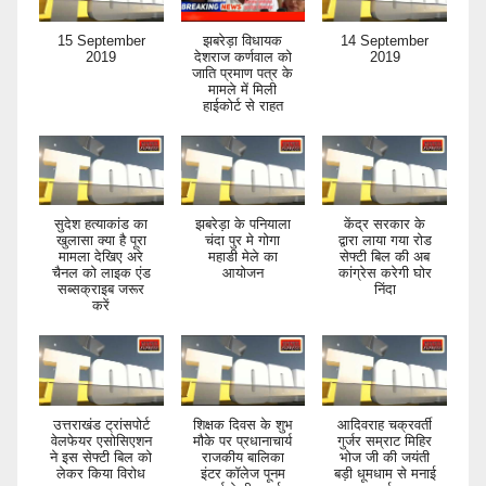
15 September
झबरेड़ा विधायक
14 September
2019
देशराज कर्णवाल को
2019
जाति प्रमाण पत्र के
मामले में मिली
हाईकोर्ट से राहत
सुदेश हत्याकांड का
झबरेड़ा के पनियाला
केंद्र सरकार के
खुलासा क्या है पूरा
चंदा पुर मे गोगा
द्वारा लाया गया रोड
मामला देखिए अरे
महाडी मेले का
सेफ्टी बिल की अब
चैनल को लाइक एंड
आयोजन
कांग्रेस करेगी घोर
सब्सक्राइब जरूर
निंदा
करें
उत्तराखंड ट्रांसपोर्ट
शिक्षक दिवस के शुभ
आदिवराह चक्रवर्ती
वेलफेयर एसोसिएशन
मौके पर प्रधानाचार्य
गुर्जर सम्राट मिहिर
ने इस सेफ्टी बिल को
राजकीय बालिका
भोज जी की जयंती
लेकर किया विरोध
इंटर कॉलेज पूनम
बड़ी धूमधाम से मनाई