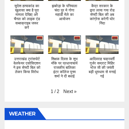
सुदेश हत्याकांड का
झबरेड़ा के पनियाला
केंद्र सरकार के
खुलासा क्या है पूरा
चंदा पुर मे गोगा
द्वारा लाया गया रोड
मामला देखिए अरे
महाडी मेले का
सेफ्टी बिल की अब
चैनल को लाइक एंड
आयोजन
कांग्रेस करेगी घोर
सब्सक्राइब जरूर
निंदा
करें
उत्तराखंड ट्रांसपोर्ट
शिक्षक दिवस के शुभ
आदिवराह चक्रवर्ती
वेलफेयर एसोसिएशन
मौके पर प्रधानाचार्य
गुर्जर सम्राट मिहिर
ने इस सेफ्टी बिल को
राजकीय बालिका
भोज जी की जयंती
लेकर किया विरोध
इंटर कॉलेज पूनम
बड़ी धूमधाम से मनाई
शर्मा ने दी बधाई
गई
Next
»
1
/
2
WEATHER