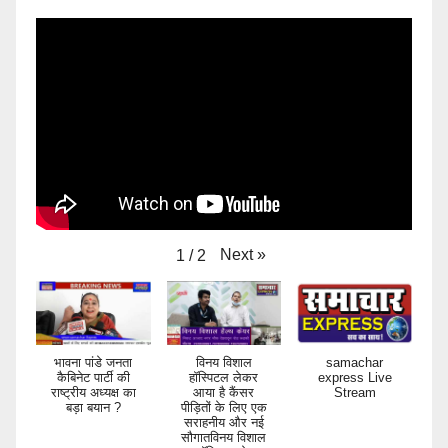
Next
»
1
/
2
भावना पांडे जनता
विनय विशाल
samachar
कैबिनेट पार्टी की
हॉस्पिटल लेकर
express Live
राष्ट्रीय अध्यक्ष का
आया है कैंसर
Stream
बड़ा बयान ?
पीड़ितों के लिए एक
सराहनीय और नई
सौगातविनय विशाल