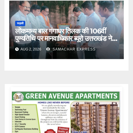
रूड़की
लोकमान्य बाल गंगाधर तिलक की 106वीं
पुण्यतिथि पर मानवाधिकार ब्यूरो उत्तराखंड ने
दी भावभीनी श्रद्धांजलि
AUG 2, 2026
SAMACHAR EXPRESS