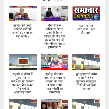
भावना पांडे जनता
विनय विशाल
samachar
कैबिनेट पार्टी की
हॉस्पिटल लेकर
express Live
राष्ट्रीय अध्यक्ष का
आया है कैंसर
Stream
बड़ा बयान ?
पीड़ितों के लिए एक
सराहनीय और नई
सौगातविनय विशाल
हॉस्पिटल के
रुड़की के ढंडेरा में
झबरेड़ा विधायक
पूर्व मुख्यमंत्री हरीश
मुख्य मार्ग पर
देशराज कर्णवाल ने
रावत ने रुड़की
जलभराव की समस्या
रुड़की के कुष्ट
पहुंचकर स्वतंत्रता
प्रत्येक दिन हजारों
आश्रम मनाया
सेनानियों का किया
लोग यहां से
प्रधानमंत्री का
स्वागत
आवाजाही करते
जन्मदिवस