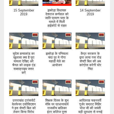
15 September
झबरेड़ा विधायक
14 September
2019
देशराज कर्णवाल को
2019
जाति प्रमाण पत्र के
मामले में मिली
हाईकोर्ट से राहत
सुदेश हत्याकांड का
झबरेड़ा के पनियाला
केंद्र सरकार के
खुलासा क्या है पूरा
चंदा पुर मे गोगा
द्वारा लाया गया रोड
मामला देखिए अरे
महाडी मेले का
सेफ्टी बिल की अब
चैनल को लाइक एंड
आयोजन
कांग्रेस करेगी घोर
सब्सक्राइब जरूर
निंदा
करें
उत्तराखंड ट्रांसपोर्ट
शिक्षक दिवस के शुभ
आदिवराह चक्रवर्ती
वेलफेयर एसोसिएशन
मौके पर प्रधानाचार्य
गुर्जर सम्राट मिहिर
ने इस सेफ्टी बिल को
राजकीय बालिका
भोज जी की जयंती
लेकर किया विरोध
इंटर कॉलेज पूनम
बड़ी धूमधाम से मनाई