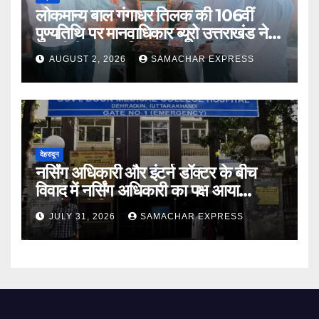
लोकमान्य बाल गंगाधर तिलक की 106वीं
पुण्यतिथि पर मानवाधिकार ब्यूरो उत्तराखंड ने दी
भावभीनी श्रद्धांजलि
AUGUST 2, 2026
SAMACHAR EXPRESS
देहरादून
नर्सिंग अधिकारी और इंटर्न डॉक्टर के बीच
विवाद में नर्सिंग अधिकारी का पक्ष आया
सामने,करी निष्पक्ष जांच की मांग
JULY 31, 2026
SAMACHAR EXPRESS