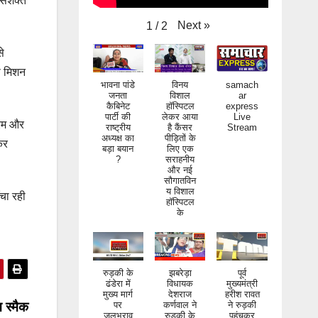
ी सशक्त
Next
»
1
/
2
से
ूप मिशन
भावना पांडे
विनय
samach
।
जनता
विशाल
ar
कैबिनेट
हॉस्पिटल
express
पार्टी की
लेकर आया
Live
रेम और
राष्ट्रीय
है कैंसर
Stream
अध्यक्ष का
पीड़ितों के
कर
बड़ा बयान
लिए एक
?
सराहनीय
और नई
सौगातविन
य विशाल
ँचा रही
हॉस्पिटल
के
रुड़की के
झबरेड़ा
पूर्व
ढंडेरा में
विधायक
मुख्यमंत्री
मुख्य मार्ग
देशराज
हरीश रावत
 स्मैक
पर
कर्णवाल ने
ने रुड़की
जलभराव
रुड़की के
पहुंचकर