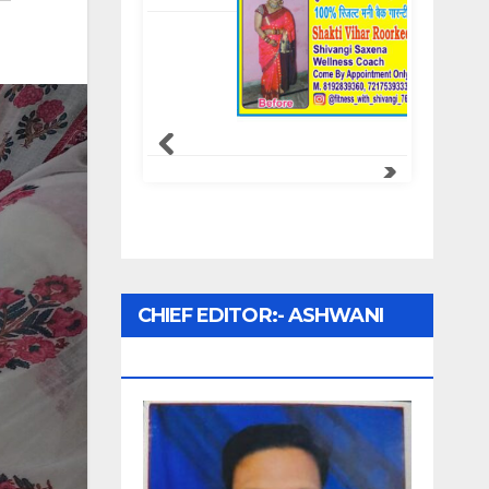
Samachar Express
CHIEF EDITOR:- ASHWANI
UPADHYAY