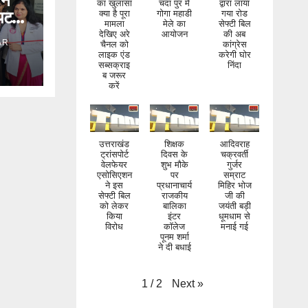
ने
का खुलासा
चंदा पुर मे
द्वारा लाया
्पिटल
क्या है पूरा
गोगा महाडी
गया रोड
मामला
मेले का
सेफ्टी बिल
देखिए अरे
आयोजन
की अब
AR
चैनल को
कांग्रेस
लाइक एंड
करेगी घोर
 भगवान
सब्सक्राइ
निंदा
ब जरूर
करें
उत्तराखंड
शिक्षक
आदिवराह
ट्रांसपोर्ट
दिवस के
चक्रवर्ती
वेलफेयर
शुभ मौके
गुर्जर
एसोसिएशन
पर
सम्राट
ने इस
प्रधानाचार्य
मिहिर भोज
सेफ्टी बिल
राजकीय
जी की
को लेकर
बालिका
जयंती बड़ी
किया
इंटर
धूमधाम से
विरोध
कॉलेज
मनाई गई
पूनम शर्मा
ने दी बधाई
Next
»
1
/
2