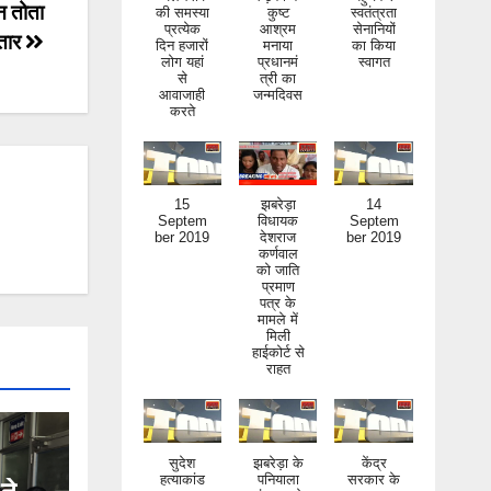
न तोता
की समस्या
कुष्ट
स्वतंत्रता
प्रत्येक
आश्रम
सेनानियों
्तार
दिन हजारों
मनाया
का किया
लोग यहां
प्रधानमं
स्वागत
से
त्री का
आवाजाही
जन्मदिवस
करते
15
झबरेड़ा
14
Septem
विधायक
Septem
ber 2019
देशराज
ber 2019
कर्णवाल
को जाति
प्रमाण
पत्र के
मामले में
मिली
हाईकोर्ट से
राहत
सुदेश
झबरेड़ा के
केंद्र
हत्याकांड
पनियाला
सरकार के