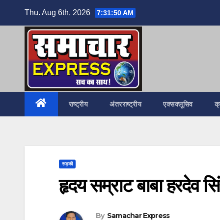
Skip
Thu. Aug 6th, 2026
7:31:51 AM
to
content
राष्ट्रीय
अंतरराष्ट्रीय
एक्सक्लूसिव
क
रूड़की
हृदय सम्राट बाबा हरदेव सि
By
Samachar Express