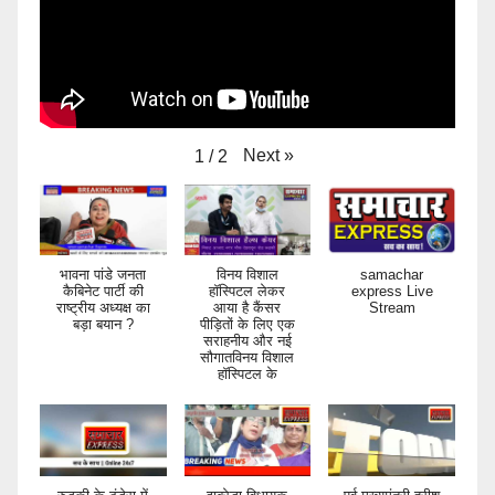
Next
»
1
/
2
भावना पांडे जनता
विनय विशाल
samachar
कैबिनेट पार्टी की
हॉस्पिटल लेकर
express Live
राष्ट्रीय अध्यक्ष का
आया है कैंसर
Stream
बड़ा बयान ?
पीड़ितों के लिए एक
सराहनीय और नई
सौगातविनय विशाल
हॉस्पिटल के