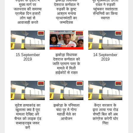
रुड़की के ढंडेरा में
झबरेड़ा विधायक
पूर्व मुख्यमंत्री हरीश
मुख्य मार्ग पर
देशराज कर्णवाल ने
रावत ने रुड़की
जलभराव की समस्या
रुड़की के कुष्ट
पहुंचकर स्वतंत्रता
प्रत्येक दिन हजारों
आश्रम मनाया
सेनानियों का किया
लोग यहां से
प्रधानमंत्री का
स्वागत
आवाजाही करते
जन्मदिवस
15 September
झबरेड़ा विधायक
14 September
2019
देशराज कर्णवाल को
2019
जाति प्रमाण पत्र के
मामले में मिली
हाईकोर्ट से राहत
सुदेश हत्याकांड का
झबरेड़ा के पनियाला
केंद्र सरकार के
खुलासा क्या है पूरा
चंदा पुर मे गोगा
द्वारा लाया गया रोड
मामला देखिए अरे
महाडी मेले का
सेफ्टी बिल की अब
चैनल को लाइक एंड
आयोजन
कांग्रेस करेगी घोर
सब्सक्राइब जरूर
निंदा
करें