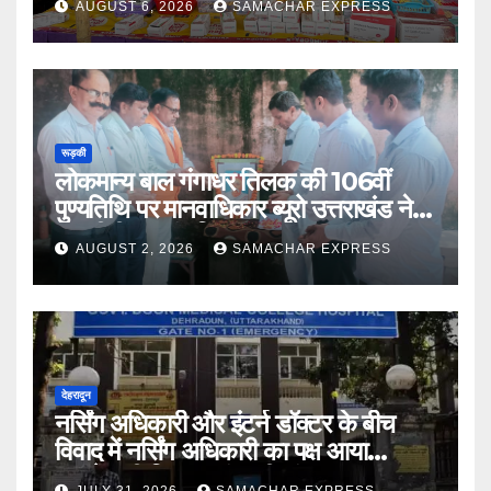
AUGUST 6, 2026
SAMACHAR EXPRESS
रूड़की
लोकमान्य बाल गंगाधर तिलक की 106वीं
पुण्यतिथि पर मानवाधिकार ब्यूरो उत्तराखंड ने दी
भावभीनी श्रद्धांजलि
AUGUST 2, 2026
SAMACHAR EXPRESS
देहरादून
नर्सिंग अधिकारी और इंटर्न डॉक्टर के बीच
विवाद में नर्सिंग अधिकारी का पक्ष आया
सामने,करी निष्पक्ष जांच की मांग