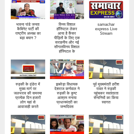
भावना पांडे जनता
विनय विशाल
samachar
कैबिनेट पार्टी की
हॉस्पिटल लेकर
express Live
राष्ट्रीय अध्यक्ष का
आया है कैंसर
Stream
बड़ा बयान ?
पीड़ितों के लिए एक
सराहनीय और नई
सौगातविनय विशाल
हॉस्पिटल के
रुड़की के ढंडेरा में
झबरेड़ा विधायक
पूर्व मुख्यमंत्री हरीश
मुख्य मार्ग पर
देशराज कर्णवाल ने
रावत ने रुड़की
जलभराव की समस्या
रुड़की के कुष्ट
पहुंचकर स्वतंत्रता
प्रत्येक दिन हजारों
आश्रम मनाया
सेनानियों का किया
लोग यहां से
प्रधानमंत्री का
स्वागत
आवाजाही करते
जन्मदिवस