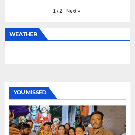
Next
»
1
/
2
WEATHER
YOU MISSED