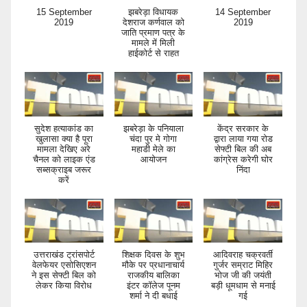
15 September
झबरेड़ा विधायक
14 September
2019
देशराज कर्णवाल को
2019
जाति प्रमाण पत्र के
मामले में मिली
हाईकोर्ट से राहत
सुदेश हत्याकांड का
झबरेड़ा के पनियाला
केंद्र सरकार के
खुलासा क्या है पूरा
चंदा पुर मे गोगा
द्वारा लाया गया रोड
मामला देखिए अरे
महाडी मेले का
सेफ्टी बिल की अब
चैनल को लाइक एंड
आयोजन
कांग्रेस करेगी घोर
सब्सक्राइब जरूर
निंदा
करें
उत्तराखंड ट्रांसपोर्ट
शिक्षक दिवस के शुभ
आदिवराह चक्रवर्ती
वेलफेयर एसोसिएशन
मौके पर प्रधानाचार्य
गुर्जर सम्राट मिहिर
ने इस सेफ्टी बिल को
राजकीय बालिका
भोज जी की जयंती
लेकर किया विरोध
इंटर कॉलेज पूनम
बड़ी धूमधाम से मनाई
शर्मा ने दी बधाई
गई