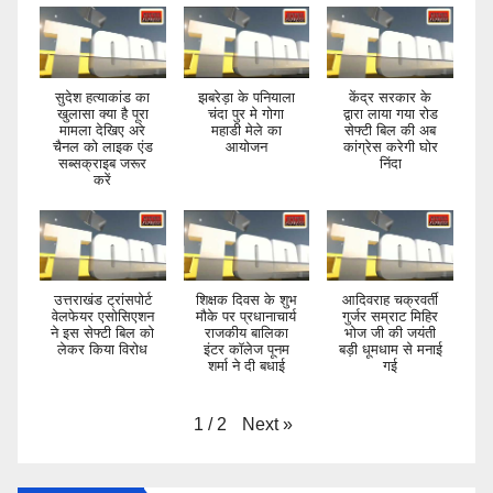
सुदेश हत्याकांड का
झबरेड़ा के पनियाला
केंद्र सरकार के
खुलासा क्या है पूरा
चंदा पुर मे गोगा
द्वारा लाया गया रोड
मामला देखिए अरे
महाडी मेले का
सेफ्टी बिल की अब
चैनल को लाइक एंड
आयोजन
कांग्रेस करेगी घोर
सब्सक्राइब जरूर
निंदा
करें
उत्तराखंड ट्रांसपोर्ट
शिक्षक दिवस के शुभ
आदिवराह चक्रवर्ती
वेलफेयर एसोसिएशन
मौके पर प्रधानाचार्य
गुर्जर सम्राट मिहिर
ने इस सेफ्टी बिल को
राजकीय बालिका
भोज जी की जयंती
लेकर किया विरोध
इंटर कॉलेज पूनम
बड़ी धूमधाम से मनाई
शर्मा ने दी बधाई
गई
Next
»
1
/
2