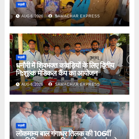
रूड़की
AUG 6, 2026
SAMACHAR EXPRESS
रूड़की
धनौरी में शिवभक्त कांवड़ियों के लिए द्वितीय
नि:शुल्क मेडिकल कैंप का आयोजन
AUG 6, 2026
SAMACHAR EXPRESS
रूड़की
लोकमान्य बाल गंगाधर तिलक की 106वीं