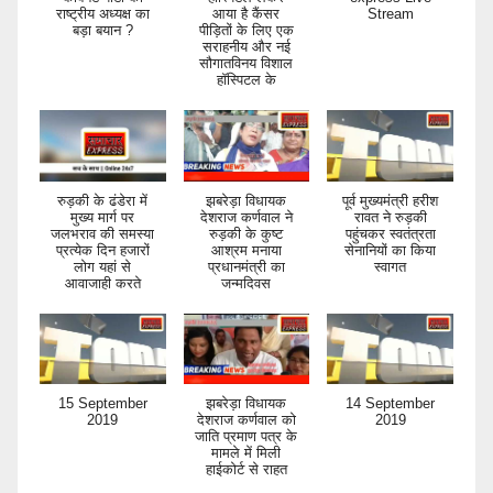
राष्ट्रीय अध्यक्ष का
आया है कैंसर
Stream
बड़ा बयान ?
पीड़ितों के लिए एक
सराहनीय और नई
सौगातविनय विशाल
हॉस्पिटल के
रुड़की के ढंडेरा में
झबरेड़ा विधायक
पूर्व मुख्यमंत्री हरीश
मुख्य मार्ग पर
देशराज कर्णवाल ने
रावत ने रुड़की
जलभराव की समस्या
रुड़की के कुष्ट
पहुंचकर स्वतंत्रता
प्रत्येक दिन हजारों
आश्रम मनाया
सेनानियों का किया
लोग यहां से
प्रधानमंत्री का
स्वागत
आवाजाही करते
जन्मदिवस
15 September
झबरेड़ा विधायक
14 September
2019
देशराज कर्णवाल को
2019
जाति प्रमाण पत्र के
मामले में मिली
हाईकोर्ट से राहत