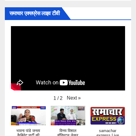
समाचार एक्सप्रेस लाइव टीवी
Next
»
1
/
2
भावना पांडे जनता
विनय विशाल
samachar
कैबिनेट पार्टी की
हॉस्पिटल लेकर
express Live