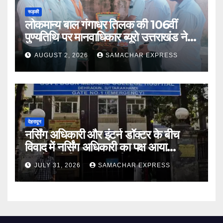
नि:शुल्क मेडिकल कैंप का आयोजन
AUGUST 6, 2026
SAMACHAR EXPRESS
रूड़की
लोकमान्य बाल गंगाधर तिलक की 106वीं
पुण्यतिथि पर मानवाधिकार ब्यूरो उत्तराखंड ने दी
भावभीनी श्रद्धांजलि
AUGUST 2, 2026
SAMACHAR EXPRESS
देहरादून
नर्सिंग अधिकारी और इंटर्न डॉक्टर के बीच