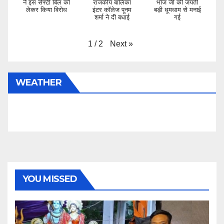
सब्सक्राइब जरूर
निंदा
करें
उत्तराखंड ट्रांसपोर्ट
शिक्षक दिवस के शुभ
आदिवराह चक्रवर्ती
वेलफेयर एसोसिएशन
मौके पर प्रधानाचार्य
गुर्जर सम्राट मिहिर
ने इस सेफ्टी बिल को
राजकीय बालिका
भोज जी की जयंती
लेकर किया विरोध
इंटर कॉलेज पूनम
बड़ी धूमधाम से मनाई
शर्मा ने दी बधाई
गई
Next
»
1
/
2
WEATHER