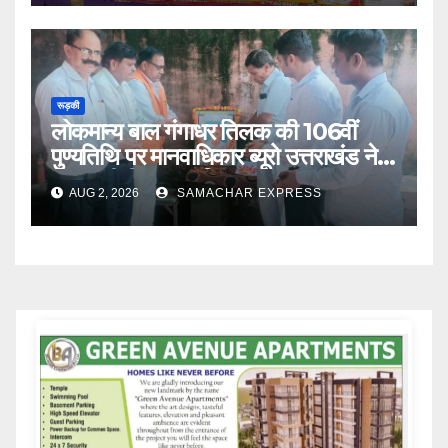
रूड़की
लोकमान्य बाल गंगाधर तिलक की 106वीं
पुण्यतिथि पर मानवाधिकार ब्यूरो उत्तराखंड ने
दी भावभीनी श्रद्धांजलि
AUG 2, 2026
SAMACHAR EXPRESS