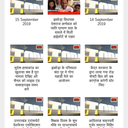
रुड़की के ढंडेरा में
झबरेड़ा विधायक
पूर्व मुख्यमंत्री हरीश
मुख्य मार्ग पर
देशराज कर्णवाल ने
रावत ने रुड़की
जलभराव की समस्या
रुड़की के कुष्ट
पहुंचकर स्वतंत्रता
प्रत्येक दिन हजारों
आश्रम मनाया
सेनानियों का किया
लोग यहां से
प्रधानमंत्री का
स्वागत
आवाजाही करते
जन्मदिवस
15 September
झबरेड़ा विधायक
14 September
2019
देशराज कर्णवाल को
2019
जाति प्रमाण पत्र के
मामले में मिली
हाईकोर्ट से राहत
सुदेश हत्याकांड का
झबरेड़ा के पनियाला
केंद्र सरकार के
खुलासा क्या है पूरा
चंदा पुर मे गोगा
द्वारा लाया गया रोड
मामला देखिए अरे
महाडी मेले का
सेफ्टी बिल की अब
चैनल को लाइक एंड
आयोजन
कांग्रेस करेगी घोर