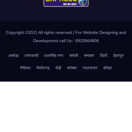
Copyright ©2021 All rights reserved | For Website Designing and
Development call Us:- 8920664806
अल्मोड़ा
उत्तरकाशी
उधमसिंह नगर
चमोली
चम्पावत
टिहरी
देहरादून
नैनीताल
पिथौरागढ़
पौड़ी
बागेश्वर
रुद्रप्रयाग
हरिद्वार