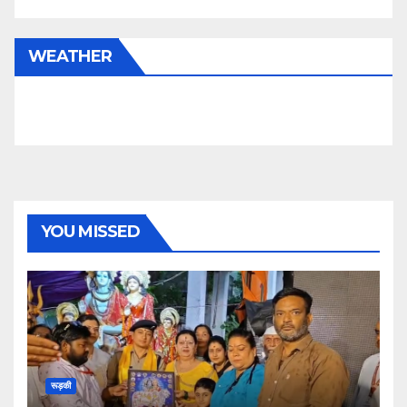
WEATHER
YOU MISSED
रूड़की