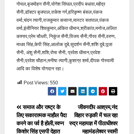
गोयल,बृजमोहन सैनी,योगेश सिंघल,प्रदीप बधावा,महेंद्र
सैनी,डॉक्टर बृजपाल,राकेश गर्ग,हरिकृष्ण बंसल,पंकज
वर्मा,चंदन त्यागी,राजकुमार कसाना,मास्टर सतपाल,पंकज
वर्मा,इंजीनियर शिवकुमार,अंकित धीमान,श्रीकांत,मनोज,ललित
कश्यप,प्रेम चौधरी, निकुंज सैनी,विजय सैनी,गौरव सैनी,वरुण,
माधव सिंह,केपी सिंह,आलोक दुबे,सुदर्शन सैनी,शशि दुबे,पूजा
सैनी, अंशु सैनी,शशि,रोमा सैनी, प्रवेश धीमान,प्रवेश
सैनी,प्रवेश चौहान,मनीषा त्यागी,कुशाग्र शर्मा,दीपक गोस्वामी
आदि का विशेष योगदान रहा।
Post Views:
550
Post
समाज और राष्ट्र के
जीवनदीप आश्रम,नंद
लिए सकारात्मक माहौल पैदा
विहार रुड़की में चल रहा
navigation
करने का पर्व है होली,स्वप्न
रुद्र महायज्ञ में पीठाधीश्वर
किशोर सिंह एसपी देहात
महामंडलेश्वर स्वामी