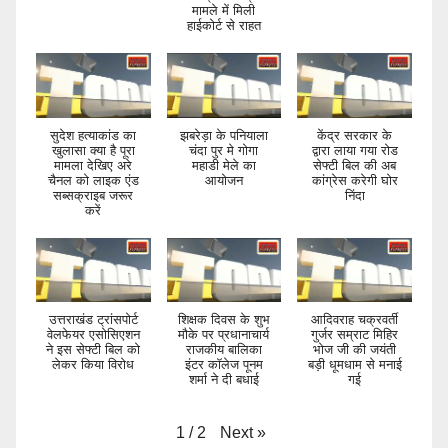
मामले में मिली
हाईकोर्ट से राहत
सुदेश हत्याकांड का
झबरेड़ा के पनियाला
केंद्र सरकार के
खुलासा क्या है पूरा
चंदा पुर मे गोगा
द्वारा लाया गया रोड
मामला देखिए अरे
महाडी मेले का
सेफ्टी बिल की अब
चैनल को लाइक एंड
आयोजन
कांग्रेस करेगी घोर
सब्सक्राइब जरूर
निंदा
करें
उत्तराखंड ट्रांसपोर्ट
शिक्षक दिवस के शुभ
आदिवराह चक्रवर्ती
वेलफेयर एसोसिएशन
मौके पर प्रधानाचार्य
गुर्जर सम्राट मिहिर
ने इस सेफ्टी बिल को
राजकीय बालिका
भोज जी की जयंती
लेकर किया विरोध
इंटर कॉलेज पूनम
बड़ी धूमधाम से मनाई
शर्मा ने दी बधाई
गई
Next
»
1
/
2