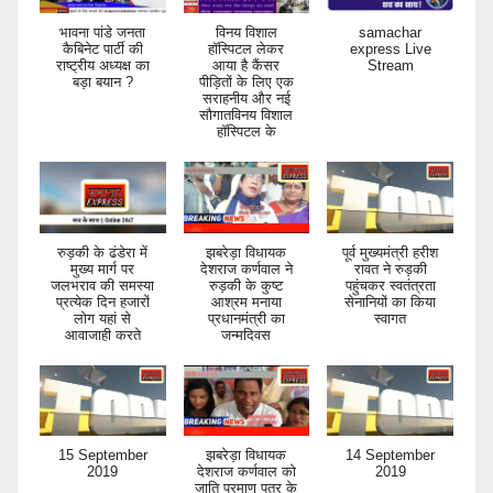
भावना पांडे जनता
विनय विशाल
samachar
कैबिनेट पार्टी की
हॉस्पिटल लेकर
express Live
राष्ट्रीय अध्यक्ष का
आया है कैंसर
Stream
बड़ा बयान ?
पीड़ितों के लिए एक
सराहनीय और नई
सौगातविनय विशाल
हॉस्पिटल के
रुड़की के ढंडेरा में
झबरेड़ा विधायक
पूर्व मुख्यमंत्री हरीश
मुख्य मार्ग पर
देशराज कर्णवाल ने
रावत ने रुड़की
जलभराव की समस्या
रुड़की के कुष्ट
पहुंचकर स्वतंत्रता
प्रत्येक दिन हजारों
आश्रम मनाया
सेनानियों का किया
लोग यहां से
प्रधानमंत्री का
स्वागत
आवाजाही करते
जन्मदिवस
15 September
झबरेड़ा विधायक
14 September
2019
देशराज कर्णवाल को
2019
जाति प्रमाण पत्र के