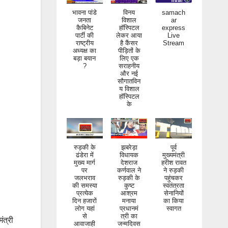
भावना पांडे
विनय
samach
जनता
विशाल
ar
कैबिनेट
हॉस्पिटल
express
पार्टी की
लेकर आया
Live
राष्ट्रीय
है कैंसर
Stream
अध्यक्ष का
पीड़ितों के
बड़ा बयान
लिए एक
?
सराहनीय
और नई
सौगातविन
य विशाल
हॉस्पिटल
के
रुड़की के
झबरेड़ा
पूर्व
ढंडेरा में
विधायक
मुख्यमंत्री
मुख्य मार्ग
देशराज
हरीश रावत
पर
कर्णवाल ने
ने रुड़की
जलभराव
रुड़की के
पहुंचकर
की समस्या
कुष्ट
स्वतंत्रता
प्रत्येक
आश्रम
सेनानियों
दिन हजारों
मनाया
का किया
लोग यहां
प्रधानमं
स्वागत
से
त्री का
आवाजाही
जन्मदिवस
ंत्री
करते