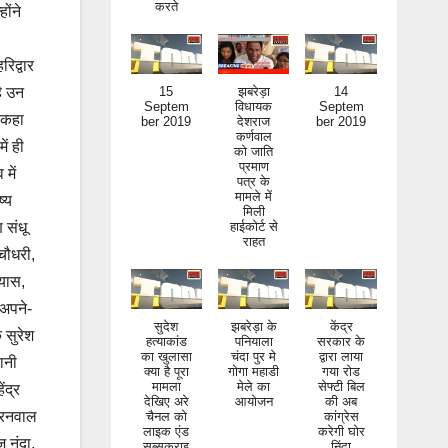
ोंने
िद्वार
15
झबरेड़ा
14
Septem
विधायक
Septem
है उन
ber 2019
देशराज
ber 2019
े कहा
कर्णवाल
को जाति
ें ही
प्रमाण
पत्र के
में
मामले में
मिली
ष्य
हाईकोर्ट से
राहत
 संधू
चौधरी,
्यास,
 अपने-
सुदेश
झबरेड़ा के
केंद्र
हत्याकांड
पनियाला
सरकार के
क सुरेश
का खुलासा
चंदा पुर मे
द्वारा लाया
क्या है पूरा
गोगा महाडी
गया रोड
ानी
मामला
मेले का
सेफ्टी बिल
देखिए अरे
आयोजन
की अब
ंद्र
चैनल को
कांग्रेस
लाइक एंड
करेगी घोर
करनवाल
सब्सक्राइ
निंदा
 नंदा,
ब जरूर