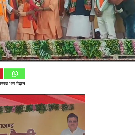
चाखच भरा मैदान