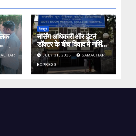
देहरादून
तिलक
नर्सिंग अधिकारी और इंटर्न
डॉक्टर के बीच विवाद में नर्सिंग
ंड ने
अधिकारी का पक्ष आया
MACHAR
JULY 31, 2026
SAMACHAR
सामने,करी निष्पक्ष जांच की मांग
EXPRESS