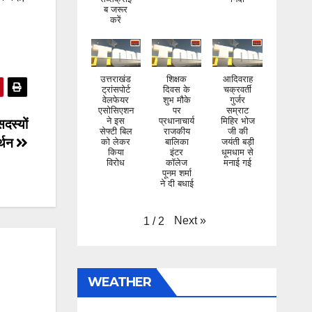
करें
उत्तराखंड
शिक्षक
आदिवराह
ट्रांसपोर्ट
दिवस के
चक्रवर्ती
वेलफेयर
शुभ मौके
गुर्जर
एसोसिएशन
पर
सम्राट
ने इस
प्रधानाचार्य
मिहिर भोज
सेफ्टी बिल
राजकीय
जी की
दस्यों
को लेकर
बालिका
जयंती बड़ी
किया
इंटर
धूमधाम से
र्थन
विरोध
कॉलेज
मनाई गई
पूनम शर्मा
ने दी बधाई
Next
»
1
/
2
WEATHER