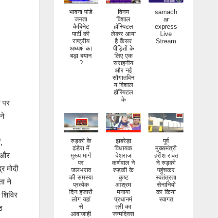
भावना पांडे
विनय
samach
जनता
विशाल
ar
कैबिनेट
हॉस्पिटल
express
पार्टी की
लेकर आया
Live
राष्ट्रीय
है कैंसर
Stream
अध्यक्ष का
पीड़ितों के
बड़ा बयान
लिए एक
?
सराहनीय
और नई
सौगातविन
य विशाल
हॉस्पिटल
के
र पर
ने
रुड़की के
झबरेड़ा
पूर्व
ढंडेरा में
विधायक
मुख्यमंत्री
,
मुख्य मार्ग
देशराज
हरीश रावत
पर
कर्णवाल ने
ने रुड़की
ा और
जलभराव
रुड़की के
पहुंचकर
्र मोदी
की समस्या
कुष्ट
स्वतंत्रता
प्रत्येक
आश्रम
सेनानियों
ा ने
दिन हजारों
मनाया
का किया
लोग यहां
प्रधानमं
स्वागत
य शिविर
से
त्री का
आवाजाही
जन्मदिवस
ड
करते