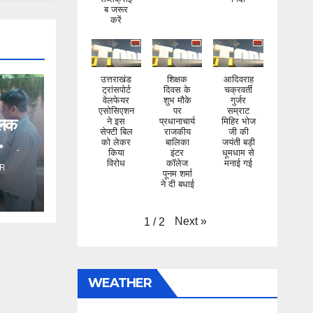
करें
उत्तराखंड
शिक्षक
आदिवराह
ट्रांसपोर्ट
दिवस के
चक्रवर्ती
वेलफेयर
शुभ मौके
गुर्जर
एसोसिएशन
पर
सम्राट
ने इस
प्रधानाचार्य
मिहिर भोज
िलक
सेफ्टी बिल
राजकीय
जी की
को लेकर
बालिका
जयंती बड़ी
किया
इंटर
धूमधाम से
विरोध
कॉलेज
मनाई गई
ंड ने
पूनम शर्मा
R
ने दी बधाई
Next
»
1
/
2
WEATHER