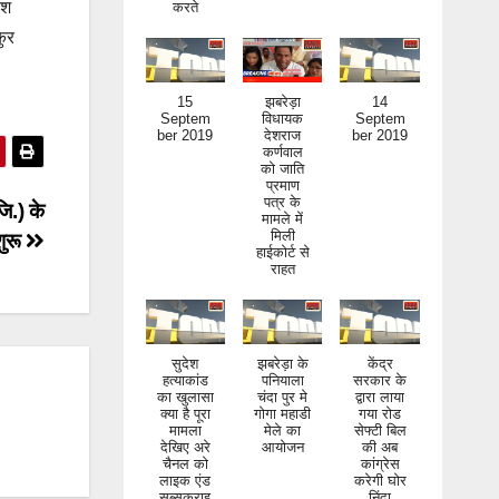
ीश
कुर
15
झबरेड़ा
14
Septem
विधायक
Septem
ber 2019
देशराज
ber 2019
कर्णवाल
को जाति
प्रमाण
पत्र के
मामले में
जि.) के
मिली
हाईकोर्ट से
शुरू
राहत
सुदेश
झबरेड़ा के
केंद्र
हत्याकांड
पनियाला
सरकार के
का खुलासा
चंदा पुर मे
द्वारा लाया
क्या है पूरा
गोगा महाडी
गया रोड
मामला
मेले का
सेफ्टी बिल
देखिए अरे
आयोजन
की अब
चैनल को
कांग्रेस
लाइक एंड
करेगी घोर
सब्सक्राइ
निंदा
ब जरूर