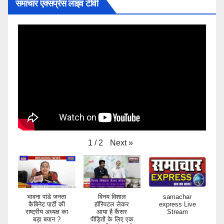
समाचार एक्सप्रेस लाइव टीवी
Next
»
1
/
2
भावना पांडे जनता
विनय विशाल
samachar
कैबिनेट पार्टी की
हॉस्पिटल लेकर
express Live
राष्ट्रीय अध्यक्ष का
आया है कैंसर
Stream
बड़ा बयान ?
पीड़ितों के लिए एक