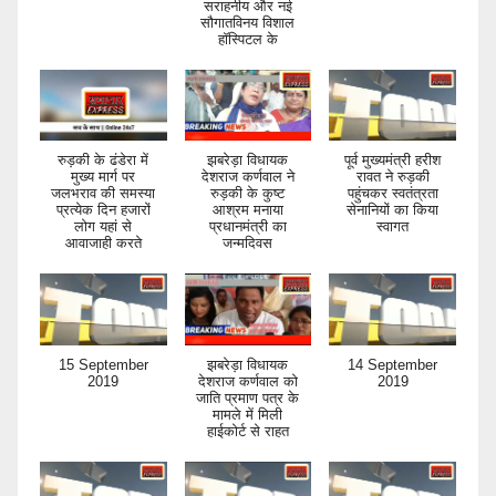
सराहनीय और नई
सौगातविनय विशाल
हॉस्पिटल के
रुड़की के ढंडेरा में
झबरेड़ा विधायक
पूर्व मुख्यमंत्री हरीश
मुख्य मार्ग पर
देशराज कर्णवाल ने
रावत ने रुड़की
जलभराव की समस्या
रुड़की के कुष्ट
पहुंचकर स्वतंत्रता
प्रत्येक दिन हजारों
आश्रम मनाया
सेनानियों का किया
लोग यहां से
प्रधानमंत्री का
स्वागत
आवाजाही करते
जन्मदिवस
15 September
झबरेड़ा विधायक
14 September
2019
देशराज कर्णवाल को
2019
जाति प्रमाण पत्र के
मामले में मिली
हाईकोर्ट से राहत