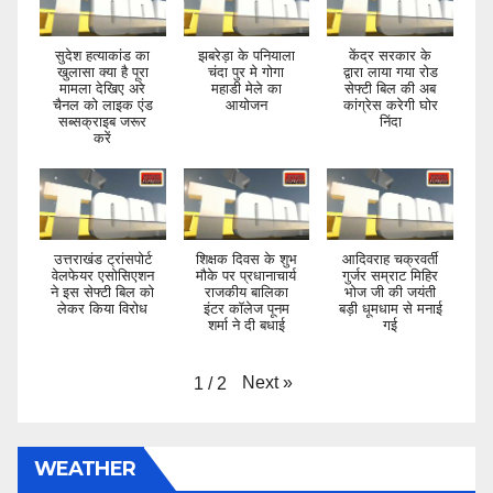
सुदेश हत्याकांड का
झबरेड़ा के पनियाला
केंद्र सरकार के
खुलासा क्या है पूरा
चंदा पुर मे गोगा
द्वारा लाया गया रोड
मामला देखिए अरे
महाडी मेले का
सेफ्टी बिल की अब
चैनल को लाइक एंड
आयोजन
कांग्रेस करेगी घोर
सब्सक्राइब जरूर
निंदा
करें
उत्तराखंड ट्रांसपोर्ट
शिक्षक दिवस के शुभ
आदिवराह चक्रवर्ती
वेलफेयर एसोसिएशन
मौके पर प्रधानाचार्य
गुर्जर सम्राट मिहिर
ने इस सेफ्टी बिल को
राजकीय बालिका
भोज जी की जयंती
लेकर किया विरोध
इंटर कॉलेज पूनम
बड़ी धूमधाम से मनाई
शर्मा ने दी बधाई
गई
Next
»
1
/
2
WEATHER