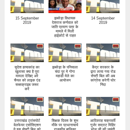
15 September
झबरेड़ा विधायक
14 September
2019
देशराज कर्णवाल को
2019
जाति प्रमाण पत्र के
मामले में मिली
हाईकोर्ट से राहत
सुदेश हत्याकांड का
झबरेड़ा के पनियाला
केंद्र सरकार के
खुलासा क्या है पूरा
चंदा पुर मे गोगा
द्वारा लाया गया रोड
मामला देखिए अरे
महाडी मेले का
सेफ्टी बिल की अब
चैनल को लाइक एंड
आयोजन
कांग्रेस करेगी घोर
सब्सक्राइब जरूर
निंदा
करें
उत्तराखंड ट्रांसपोर्ट
शिक्षक दिवस के शुभ
आदिवराह चक्रवर्ती
वेलफेयर एसोसिएशन
मौके पर प्रधानाचार्य
गुर्जर सम्राट मिहिर
ने इस सेफ्टी बिल को
राजकीय बालिका
भोज जी की जयंती