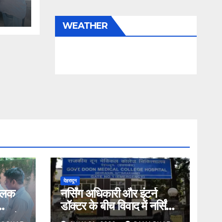
WEATHER
देहरादून
तिलक
नर्सिंग अधिकारी और इंटर्न
डॉक्टर के बीच विवाद में नर्सिंग
ंड ने
अधिकारी का पक्ष आया