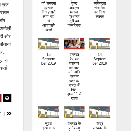
की समस्या
कुष्ट
स्वतंत्रता
पा राज
प्रत्येक
आश्रम
सेनानियों
दिन हजारों
मनाया
का किया
 सरकार
लोग यहां
प्रधानमं
स्वागत
 और
से
त्री का
आवाजाही
जन्मदिवस
्यमंत्री
करते
रही और
 जीताना
ंह,
15
झबरेड़ा
14
Septem
विधायक
Septem
ुलाना,
ber 2019
देशराज
ber 2019
र्ता
कर्णवाल
को जाति
प्रमाण
पत्र के
मामले में
मिली
हाईकोर्ट से
राहत
ार ।
सुदेश
झबरेड़ा के
केंद्र
हत्याकांड
पनियाला
सरकार के