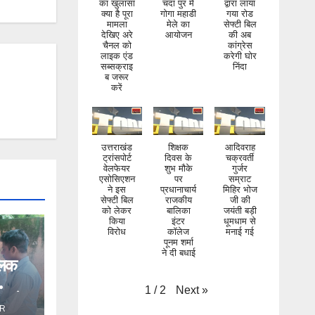
का खुलासा
चंदा पुर मे
द्वारा लाया
क्या है पूरा
गोगा महाडी
गया रोड
मामला
मेले का
सेफ्टी बिल
देखिए अरे
आयोजन
की अब
चैनल को
कांग्रेस
लाइक एंड
करेगी घोर
सब्सक्राइ
निंदा
ब जरूर
करें
उत्तराखंड
शिक्षक
आदिवराह
ट्रांसपोर्ट
दिवस के
चक्रवर्ती
वेलफेयर
शुभ मौके
गुर्जर
एसोसिएशन
पर
सम्राट
ने इस
प्रधानाचार्य
मिहिर भोज
सेफ्टी बिल
राजकीय
जी की
को लेकर
बालिका
जयंती बड़ी
किया
इंटर
धूमधाम से
विरोध
कॉलेज
मनाई गई
पूनम शर्मा
ने दी बधाई
िलक
Next
»
1
/
2
ंड ने
R