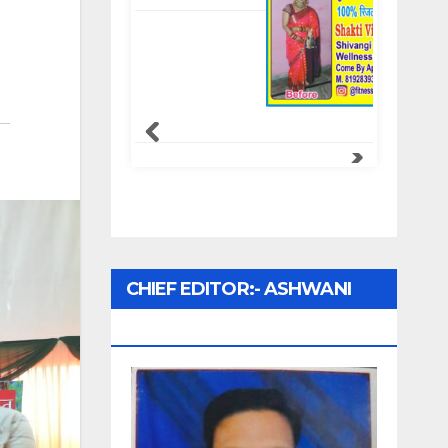
Samachar Express
CHIEF EDITOR:- ASHWANI
UPADHYAY