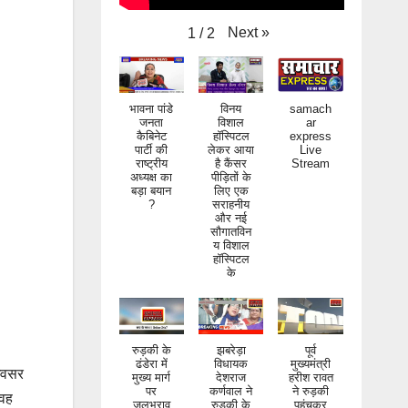
Next
»
1
/
2
भावना पांडे
विनय
samach
जनता
विशाल
ar
कैबिनेट
हॉस्पिटल
express
पार्टी की
लेकर आया
Live
राष्ट्रीय
है कैंसर
Stream
अध्यक्ष का
पीड़ितों के
बड़ा बयान
लिए एक
?
सराहनीय
और नई
सौगातविन
य विशाल
हॉस्पिटल
के
रुड़की के
झबरेड़ा
पूर्व
ढंडेरा में
विधायक
मुख्यमंत्री
 अवसर
मुख्य मार्ग
देशराज
हरीश रावत
पर
कर्णवाल ने
ने रुड़की
 वह
जलभराव
रुड़की के
पहुंचकर