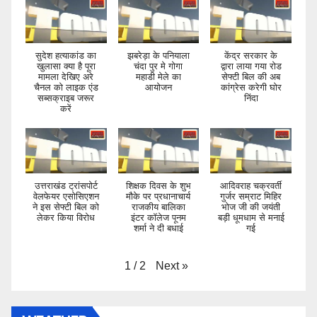
सुदेश हत्याकांड का
झबरेड़ा के पनियाला
केंद्र सरकार के
खुलासा क्या है पूरा
चंदा पुर मे गोगा
द्वारा लाया गया रोड
मामला देखिए अरे
महाडी मेले का
सेफ्टी बिल की अब
चैनल को लाइक एंड
आयोजन
कांग्रेस करेगी घोर
सब्सक्राइब जरूर
निंदा
करें
उत्तराखंड ट्रांसपोर्ट
शिक्षक दिवस के शुभ
आदिवराह चक्रवर्ती
वेलफेयर एसोसिएशन
मौके पर प्रधानाचार्य
गुर्जर सम्राट मिहिर
ने इस सेफ्टी बिल को
राजकीय बालिका
भोज जी की जयंती
लेकर किया विरोध
इंटर कॉलेज पूनम
बड़ी धूमधाम से मनाई
शर्मा ने दी बधाई
गई
Next
»
1
/
2