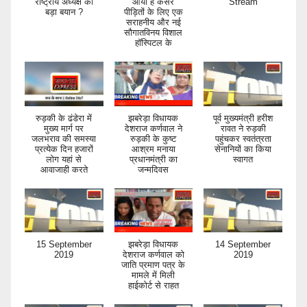
राष्ट्रीय अध्यक्ष का
आया है कैंसर
Stream
बड़ा बयान ?
पीड़ितों के लिए एक
सराहनीय और नई
सौगातविनय विशाल
हॉस्पिटल के
रुड़की के ढंडेरा में
झबरेड़ा विधायक
पूर्व मुख्यमंत्री हरीश
मुख्य मार्ग पर
देशराज कर्णवाल ने
रावत ने रुड़की
जलभराव की समस्या
रुड़की के कुष्ट
पहुंचकर स्वतंत्रता
प्रत्येक दिन हजारों
आश्रम मनाया
सेनानियों का किया
लोग यहां से
प्रधानमंत्री का
स्वागत
आवाजाही करते
जन्मदिवस
15 September
झबरेड़ा विधायक
14 September
2019
देशराज कर्णवाल को
2019
जाति प्रमाण पत्र के
मामले में मिली
हाईकोर्ट से राहत