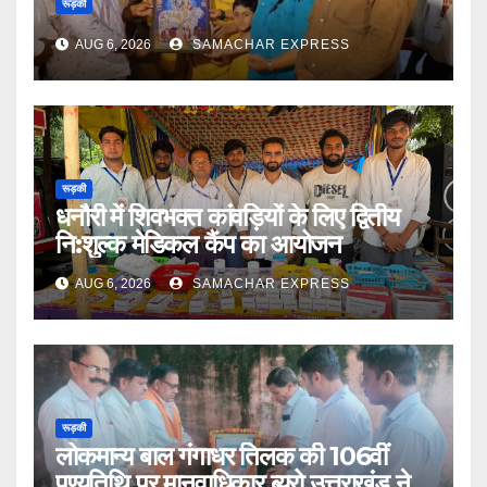
रूड़की
AUG 6, 2026
SAMACHAR EXPRESS
रूड़की
धनौरी में शिवभक्त कांवड़ियों के लिए द्वितीय
नि:शुल्क मेडिकल कैंप का आयोजन
AUG 6, 2026
SAMACHAR EXPRESS
रूड़की
लोकमान्य बाल गंगाधर तिलक की 106वीं
पुण्यतिथि पर मानवाधिकार ब्यूरो उत्तराखंड ने