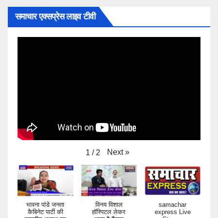
समाचार एक्सप्रेस लाइव टीवी
Next
»
1
/
2
भावना पांडे जनता
विनय विशाल
samachar
कैबिनेट पार्टी की
हॉस्पिटल लेकर
express Live